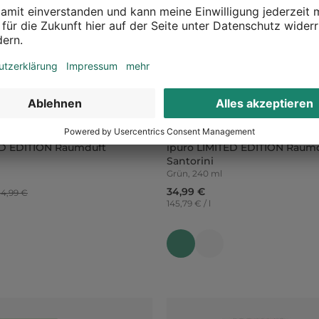
ED EDITION Raumduft
ipuro LIMITED EDITION Raum
Santorini
Grün, 240 ml
34,99 €
4,99 €
145,79 € / l