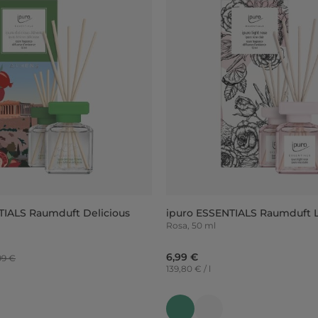
TIALS Raumduft Delicious
ipuro ESSENTIALS Raumduft L
Rosa, 50 ml
6,99 €
99 €
139,80 € / l