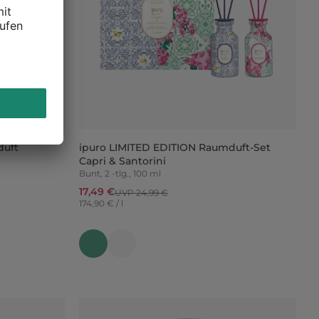
duft
ipuro LIMITED EDITION Raumduft-Set
Capri & Santorini
Bunt, 2 -tlg., 100 ml
17,49 €
UVP 24,99 €
174,90 € / l