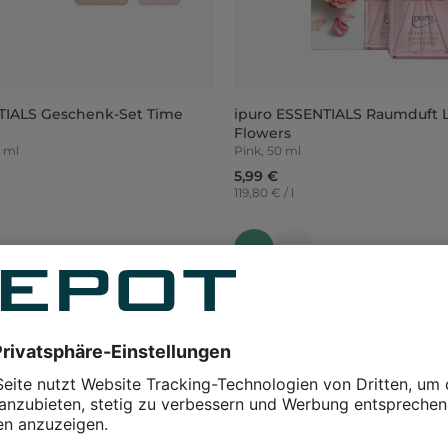
TIALS Geschenk-Set Time
ipuro ESSENTIALS Raumduft 
Flowers
0 ml
Pink, 50 ml
5,99 €
119,80 € / l