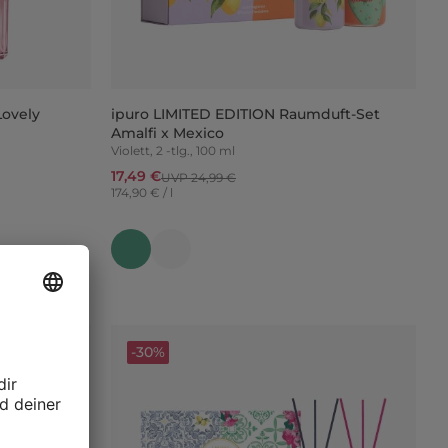
Lovely
ipuro LIMITED EDITION Raumduft-Set
Amalfi x Mexico
Violett, 2 -tlg., 100 ml
17,49 €
UVP 24,99 €
174,90 € / l
-30%