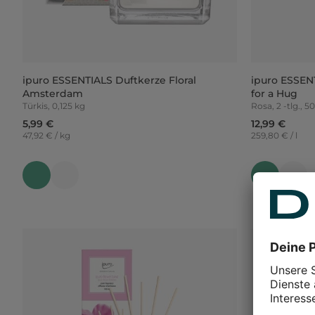
ipuro ESSENTIALS Duftkerze Floral
ipuro ESSEN
Amsterdam
for a Hug
Türkis, 0,125 kg
Rosa, 2 -tlg., 5
5,99 €
12,99 €
47,92 € / kg
259,80 € / l
-30%