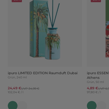
ipuro LIMITED EDITION Raumduft Dubai
ipuro ESSEN
Grün, 240 ml
Athens
Grün, 50 ml
24,49 €
4,89 €
UVP 34,99 €
UVP 6,
102,04 € / l
97,80 € / l