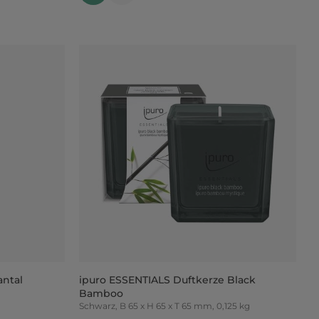
antal
ipuro ESSENTIALS Duftkerze Black
Bamboo
Schwarz, B 65 x H 65 x T 65 mm, 0,125 kg