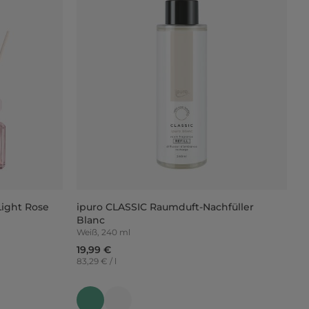
ight Rose
ipuro CLASSIC Raumduft-Nachfüller
Blanc
Weiß, 240 ml
19,99 €
83,29 € / l