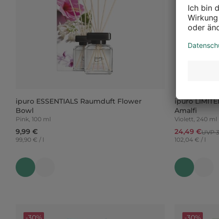
ipuro ESSENTIALS Raumduft Flower
ipuro LIMIT
Bowl
Amalfi
Pink, 100 ml
Violett, 240 ml
9,99 €
24,49 €
UVP 3
99,90 € / l
102,04 € / l
-30%
-30%