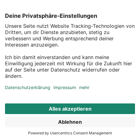
Mit deiner Bestellung erhältst du von uns einen 
Retourenversandetikett und einen 
Retourenschein. Bitte gebe zunächst auf deinem 
Retourenschein hinter dem entsprechenden 
Artikel deinen Rücksendegrund an. Lege die Ware 
gemeinsam mit dem Retourenschein in den 
Versandkarton. 
Zur schnelleren Abwicklung findest du einen 
Retourenversandetikett im Paket, dessen Nutzung 
jedoch nicht verpflichtend ist. Klebe diesen auf den 
Karton. Bitte achte darauf, dass das alte Etikett, mit 
dem wir deine Ware verschickt haben nicht mehr 
zu sehen ist.

Sollte kein Retourenetikett beiliegen, kontaktiere 
bitte mit Angabe deiner Bestellnummer unseren 
Kundenservice unter 
kundenservice@depot-