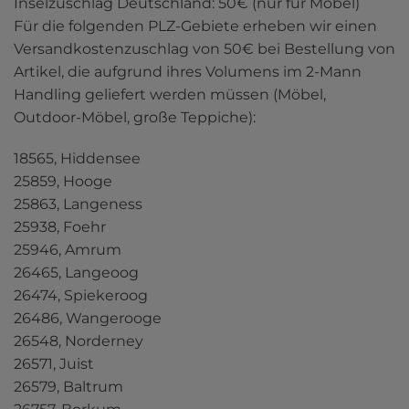
Inselzuschlag Deutschland: 50€ (nur für Möbel)

Für die folgenden PLZ-Gebiete erheben wir einen 
Versandkostenzuschlag von 50€ bei Bestellung von 
Artikel, die aufgrund ihres Volumens im 2-Mann 
Handling geliefert werden müssen (Möbel, 
Outdoor-Möbel, große Teppiche):
18565, Hiddensee

25859, Hooge

25863, Langeness

25938, Foehr

25946, Amrum

26465, Langeoog

26474, Spiekeroog

26486, Wangerooge

26548, Norderney

26571, Juist

26579, Baltrum
