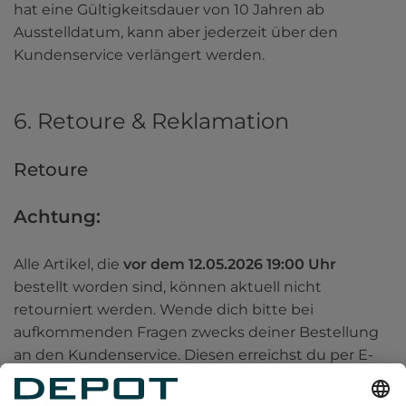
hat eine Gültigkeitsdauer von 10 Jahren ab 
Ausstelldatum, kann aber jederzeit über den 
Kundenservice verlängert werden.
6. Retoure & Reklamation
Retoure
Achtung: 
Alle Artikel, die 
vor dem 12.05.2026 19:00 Uhr 
bestellt worden sind, können aktuell nicht 
retourniert werden. Wende dich bitte bei 
aufkommenden Fragen zwecks deiner Bestellung 
an den Kundenservice. Diesen erreichst du per E-
Mail 
kundenservice@depot-online.com. 