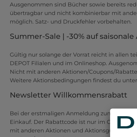
Ausgenommen sind Bücher sowie bereits reduzi
übertragbar und nicht kombinierbar mit ander
möglich. Satz- und Druckfehler vorbehalten.
Summer-Sale | -30% auf saisonale 
Gültig nur solange der Vorrat reicht in allen 
DEPOT Filialen und im Onlineshop. Ausgeno
Nicht mit anderen Aktionen/Coupons/Rabatten
Weitere Aktionsbedingungen findest du unter
Newsletter Willkommensrabatt 
Bei der erstmaligen Anmeldung zum DEPOT Ne
Einkauf. Der Rabattcode ist nur im Onlinesho
mit anderen Aktionen und Aktionsgutscheinen (