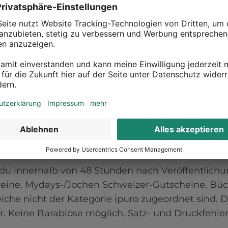
cht für Bücher sowie bereits reduzierte Artikel 
nd Druckfehler vorbehalten. 
t du innerhalb von 48 Stunden nach Veröffentlic
Gutscheine, Mydays-/Jochen Schweizer-Gutscheine
abatt ist nicht mit anderen Aktionen (einschließlic
behalten.
t du innerhalb von 48 Stunden nach Veröffentlich
ine, Mydays-/Jochen Schweizer-Gutscheine, Büch
welche nicht der Kategorie ipuro zugeordnet sind. D
ar. Keine Barablöse möglich. Satz- und Druckfehle