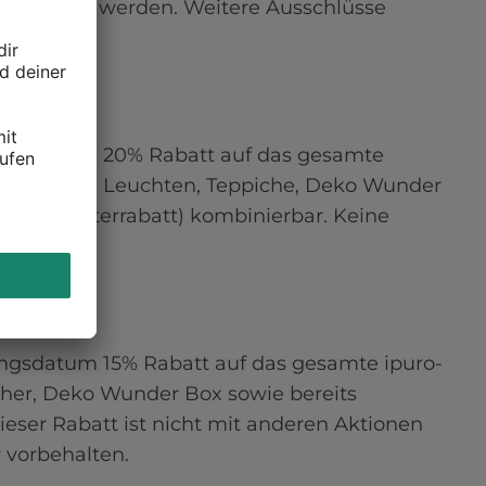
verwendet werden. Weitere Ausschlüsse 
hungsdatum 20% Rabatt auf das gesamte 
, Bücher, Leuchten, Teppiche, Deko Wunder 
h Mitarbeiterrabatt) kombinierbar. Keine 
ungsdatum 15% Rabatt auf das gesamte ipuro-
er, Deko Wunder Box sowie bereits 
ieser Rabatt ist nicht mit anderen Aktionen 
r vorbehalten.