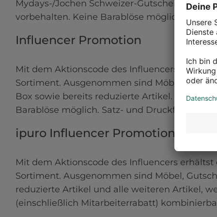
Mydays-/Jochen Schweizer-Gutscheine sowie ni
vorbehalten. Keine Barablöse möglich. Satz u
Influencer Promotion
Mit dem Aktionscode des Influencers erhälts
Sortiment. Ausgenommen sind Möbel, ipuro, 
Box sowie bereits reduzierte Artikel. Dieser R
Barablöse möglich. Satz- und Druckfehler vor
ipuro Influencer Promotion
Mit dem Aktionscode des Influencers erhälts
Sortiment. Ausgenommen sind Möbel, Gutsche
reduzierte Artikel und alle weiteren Artikel, 
(einschließlich Mitarbeiterrabatt) kombinierb