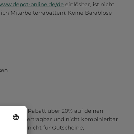
/www.depot-online.de/de
 einlösbar, ist nicht 
ch Mitarbeiterrabatten). Keine Barablöse 
en

 € einen Rabatt über 20% auf deinen 
t nicht übertragbar und nicht kombinierbar 
ode kann nicht für Gutscheine, 