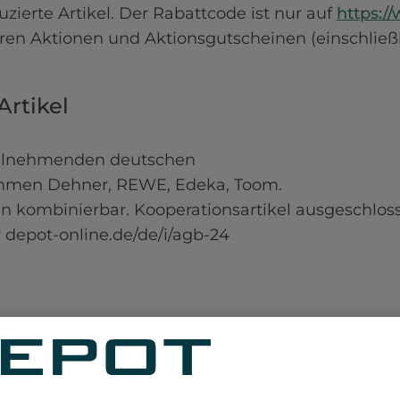
erte Artikel. Der Rabattcode ist nur auf 
https:/
en Aktionen und Aktionsgutscheinen (einschließli
Artikel
teilnehmenden deutschen 

mmen Dehner, REWE, Edeka, Toom. 

 kombinierbar. Kooperationsartikel ausgeschloss
 depot-online.de/de/i/agb-24
wsletter erhältst du ab einem Warenwert von 49
p einlösbar, kann nur einmal verwendet werden, is
einschließlich Mitarbeiterrabatten). Der Rabattc