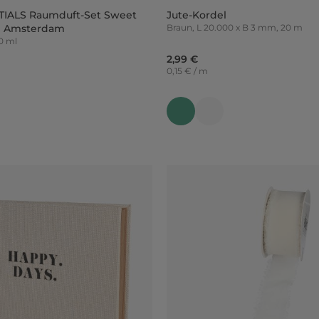
TIALS Raumduft-Set Sweet
Jute-Kordel
al Amsterdam
Braun, L 20.000 x B 3 mm, 20 m
00 ml
2,99 €
0,15 € / m