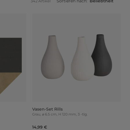
Sortieren nach:
Beliebtheit
342 Artikel
Vasen-Set Rills
Grau, ⌀ 6.5 cm, H 120 mm, 3 -tlg.
14,99 €