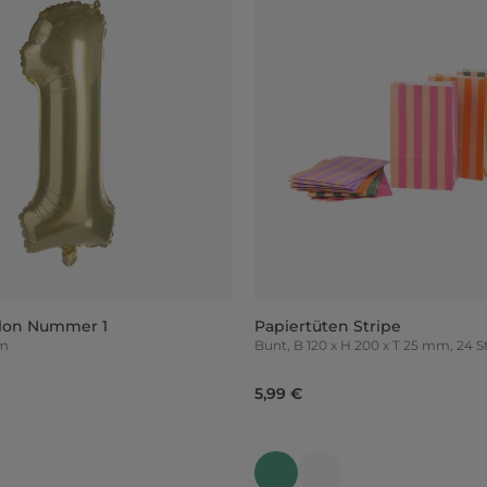
llon Nummer 1
Papiertüten Stripe
mm
Bunt, B 120 x H 200 x T 25 mm, 24 
5,99 €