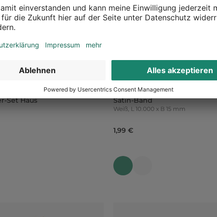
er-Set Haus
Satin-Band
Weiß, L 10.000 x B 15 mm
1,99 €