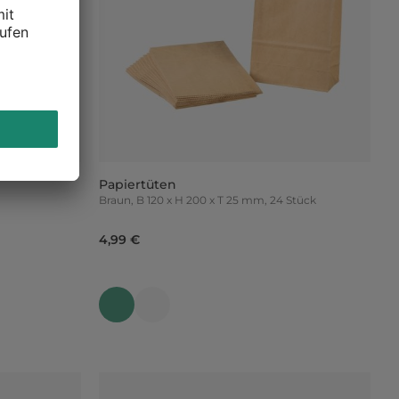
Papiertüten
Braun, B 120 x H 200 x T 25 mm, 24 Stück
4,99 €