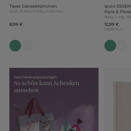
Tasse Gänseblümchen
ipuro ESSEN
Grün, B 140 x H 100 x T 105 mm
Paris & Flor
Rosa, 2 -tlg., 1
8,99 €
12,99 €
129,90 € / l
Geschenkverpackungen
So schön kann Schenken
aussehen