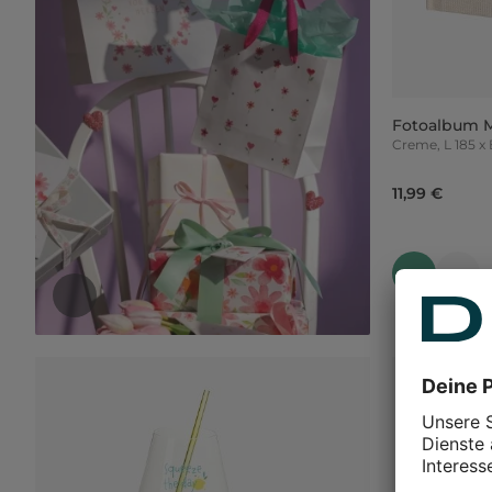
Fotoalbum 
Creme, L 
11,99 €