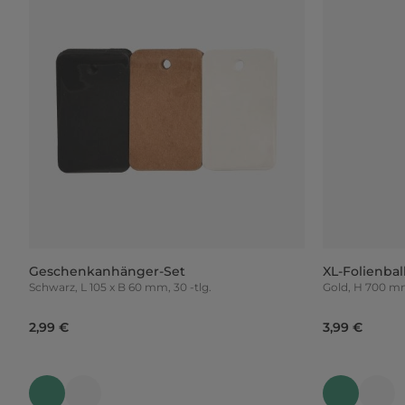
Geschenkanhänger-Set
XL-Folienba
Schwarz, L 105 x B 60 mm, 30 -tlg.
Gold, H 700 
2,99 €
3,99 €