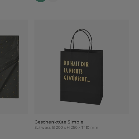
Geschenktüte Simple
Schwarz, B 200 x H 250 x T 110 mm