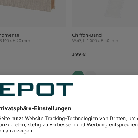
Momente
Chiffon-Band
185 x B 140 x H 20 mm
Weiß, L 4.000 x B 40 mm
3,99 €