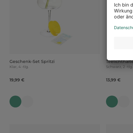
Geschenk-Set Spritzi
Teelichthalt
Klar, 4 -tlg.
Schwarz, 2 -tlg.
19,99 €
13,99 €