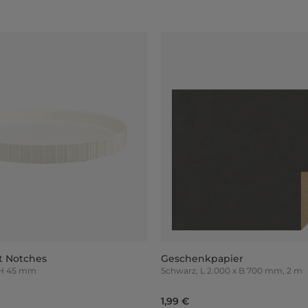
t Notches
Geschenkpapier
, H 45 mm
Schwarz, L 2.000 x B 700 mm, 2 m
1,99 €