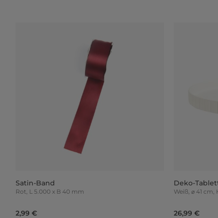
Satin-Band
Deko-Tablet
Rot, L 5.000 x B 40 mm
Weiß, ⌀ 41 cm
2,99 €
26,99 €