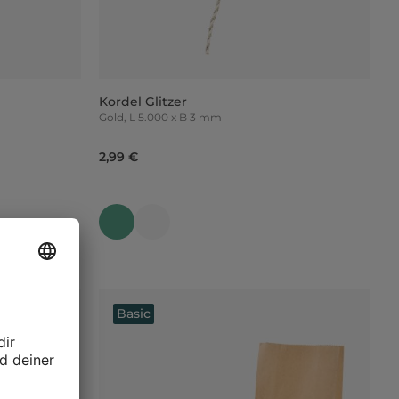
Kordel Glitzer
Gold, L 5.000 x B 3 mm
2,99 €
Basic