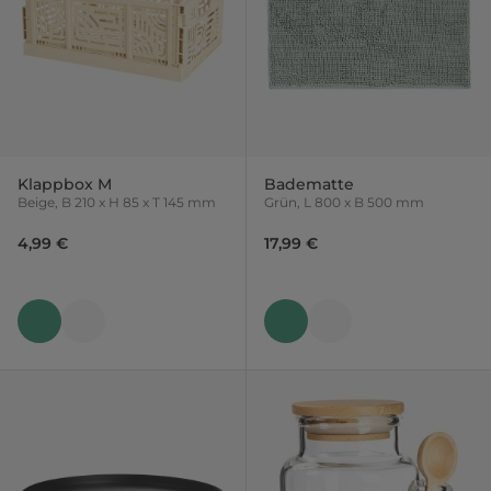
Klappbox M
Badematte
Beige, B 210 x H 85 x T 145 mm
Grün, L 800 x B 500 mm
4,99 €
17,99 €