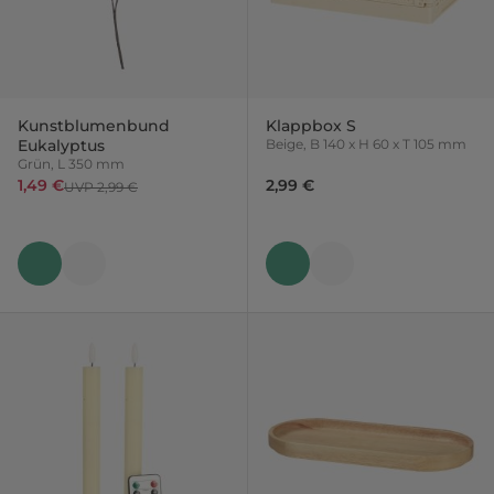
Kunstblumenbund
Klappbox S
Eukalyptus
Beige, B 140 x H 60 x T 105 mm
Grün, L 350 mm
1,49 €
2,99 €
UVP 2,99 €