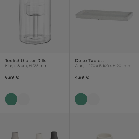
Teelichthalter Rills
Deko-Tablett
Klar, ⌀ 8 cm, H 125 mm
Grau, L 270 x B 100 x H 20 mm
6,99 €
4,99 €