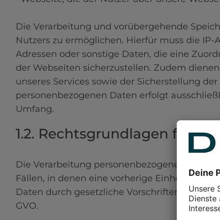
Die Verarbeitung und vorübergehende Speiche
Nutzers zu ermöglichen. Hierfür muss die IP-A
Adressen oder sonstige Daten, die eine Zuordn
der Webseiten sicherzustellen. Zudem dienen
unseres Services sowie der Sicherstellung der
personenbezogenen Daten erfolgt ausschließl
Umfang.
1.2. Rechtsgrundlagen für d
Die Verarbeitung personenbezogener Daten uns
Fällen, in denen eine vorherige Einholung ein
Daten durch gesetzliche Vorschriften gestattet 
GVO.