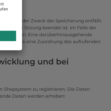
 sobald der Zweck der Speicherung entfällt. 
jeweilige Sitzung beendet ist. Im Falle der 
ieben Tagen. Eine darüberhinausgehende 
rden, sodass eine Zuordnung des aufrufenden 
icklung und bei 
m Shopsystem zu registrieren. Die Daten 
gende Daten werden erhoben:
