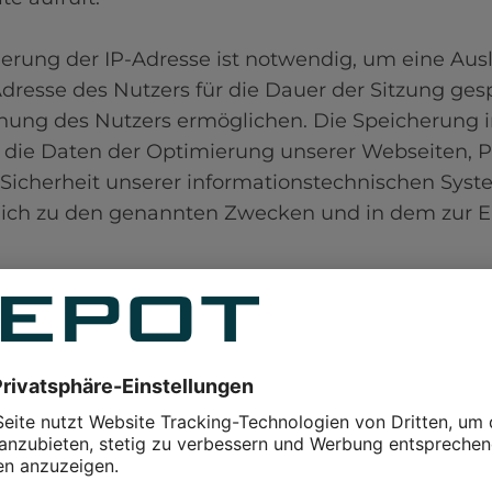
rung der IP-Adresse ist notwendig, um eine Ausl
dresse des Nutzers für die Dauer der Sitzung gesp
ung des Nutzers ermöglichen. Die Speicherung in 
 die Daten der Optimierung unserer Webseiten, P
 Sicherheit unserer informationstechnischen Syste
ich zu den genannten Zwecken und in dem zur Err
ie Verarbeitung personenbezoge
erer Nutzer erfolgt regelmäßig nach Einwilligun
er Einwilligung aus tatsächlichen Gründen nicht m
ist. Die Speicherung der Daten und der Logfiles erf