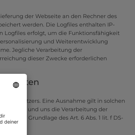
ieferung der Webseite an den Rechner des 
eichert werden. Die Logfiles enthalten IP-
Logfiles erfolgt, um die Funktionsfähigkeit 
ersonalisierung und Weiterentwicklung 
me. Jegliche Verarbeitung der 
eichung dieser Zwecke erforderlichen 
ner Daten
g des Nutzers. Eine Ausnahme gilt in solchen 
öglich ist und uns die Verarbeitung der 
olgt auf Grundlage des Art. 6 Abs. 1 lit. f DS-