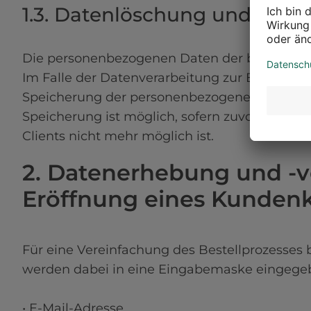
1.3. Datenlöschung und Spei
Die personenbezogenen Daten der betroffenen 
Im Falle der Datenverarbeitung zur Bereitstell
Speicherung der personenbezogenen Daten in 
Speicherung ist möglich, sofern zuvor die IP
Clients nicht mehr möglich ist.
2. Datenerhebung und -v
Eröffnung eines Kunden
Für eine Vereinfachung des Bestellprozesses b
werden dabei in eine Eingabemaske eingegeb
• E-Mail-Adresse
