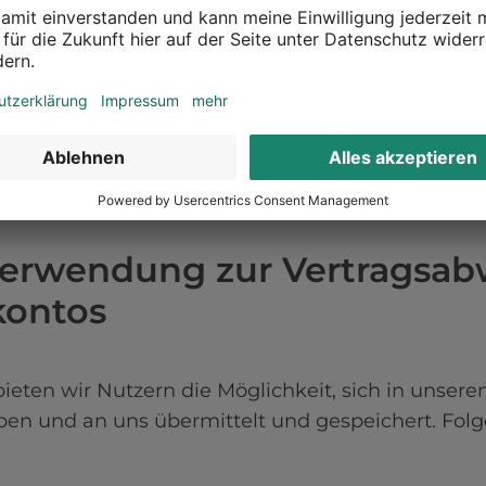
cherdauer / Website
Personen werden von uns gelöscht oder gesperrt,
ung der Webseiten erfolgt die Löschung, wenn die 
Logfiles erfolgt die Löschung nach spätestens s
-Adressen der Nutzer gelöscht oder verfremdet we
erwendung zur Vertragsabw
kontos
ieten wir Nutzern die Möglichkeit, sich in unsere
en und an uns übermittelt und gespeichert. Fol