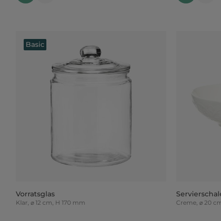
Basic
Vorratsglas
Servierschale
Klar, ⌀ 12 cm, H 170 mm
Creme, ⌀ 20 c