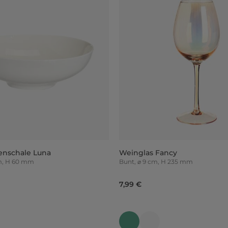
enschale Luna
Weinglas Fancy
m, H 60 mm
Bunt, ⌀ 9 cm, H 235 mm
7,99 €