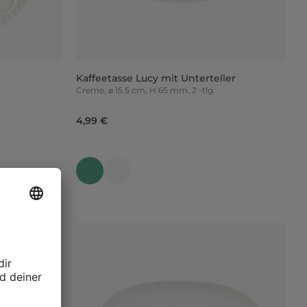
Kaffeetasse Lucy mit Unterteller
Creme, ⌀ 15.5 cm, H 65 mm, 2 -tlg.
4,99 €