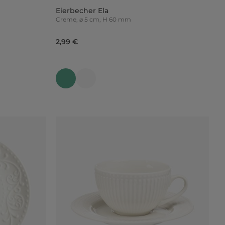
Eierbecher Ela
Creme, ⌀ 5 cm, H 60 mm
2,99 €