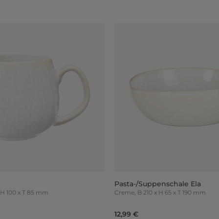
Pasta-/Suppenschale Ela
100 x H 100 x T 85 mm
Creme, B 210 x H 65 x T 190 mm
12,99 €