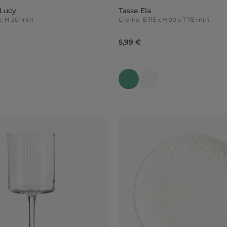
 Lucy
Tasse Ela
m, H 20 mm
Creme, B 115 x H 90 x T 75 mm
5,99 €