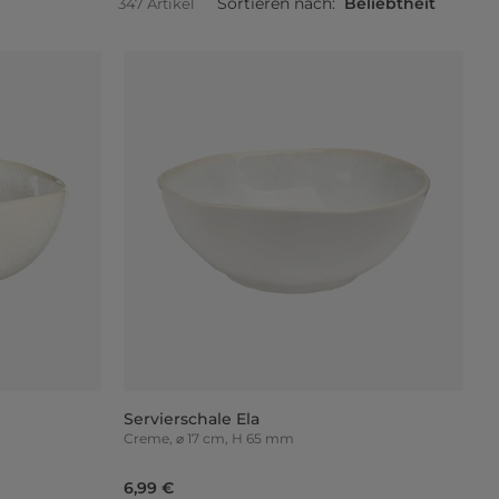
Sortieren nach:
Beliebtheit
347 Artikel
Servierschale Ela
Creme, ⌀ 17 cm, H 65 mm
6,99 €