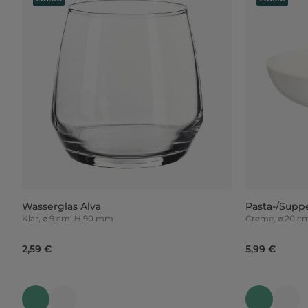
Wasserglas Alva
Pasta-/Supp
Klar, ⌀ 9 cm, H 90 mm
Creme, ⌀ 20 c
2,59 €
5,99 €