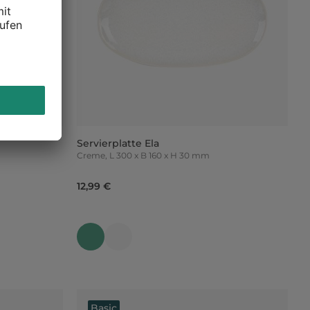
Servierplatte Ela
Creme, L 300 x B 160 x H 30 mm
12,99 €
Basic