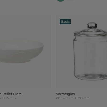
Basic
 Relief Floral
Vorratsglas
m, H 55 mm
Klar, ⌀ 15 cm, H 210 mm