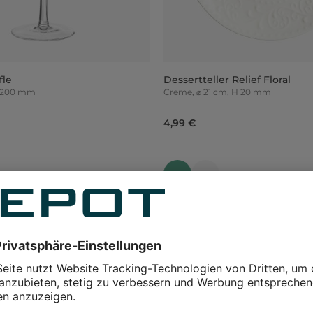
fle
Dessertteller Relief Floral
H 200 mm
Creme, ⌀ 21 cm, H 20 mm
4,99 €