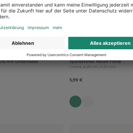
Ela mit Untertasse
Speiseteller Relief Floral
Creme, ⌀ 28 cm, H 25 mm
5,99 €