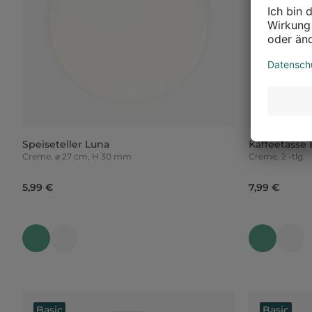
Speiseteller Luna
Kaffeetasse 
Creme, ⌀ 27 cm, H 30 mm
Creme, 2 -tlg.
5,99 €
7,99 €
Basic
Basic