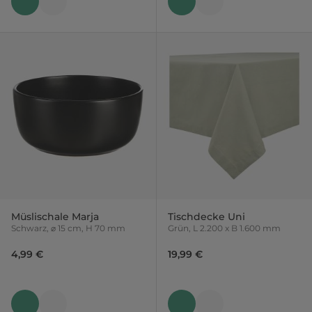
Müslischale Marja
Tischdecke Uni
Schwarz, ⌀ 15 cm, H 70 mm
Grün, L 2.200 x B 1.600 mm
4,99 €
19,99 €