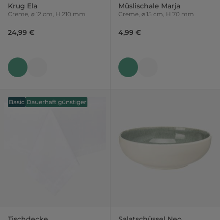
Krug Ela
Müslischale Marja
Creme, ⌀ 12 cm, H 210 mm
Creme, ⌀ 15 cm, H 70 mm
24,99 €
4,99 €
Basic
Dauerhaft günstiger
Tischdecke
Salatschüssel Neo