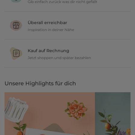
Gib einfach zurück was dir nicht gefällt
Du möchtest gerne deine Deko ausprobieren? Kein Problem, wir
geben dir 30 Tage Zeit etwas zurückzusenden.
Überall erreichbar
Inspiration in deiner Nähe
Ob in unseren 80 Filialen vor Ort oder online, entdecke tolle Deko
und lasse dich inspirieren.
Kauf auf Rechnung
Jetzt shoppen und später bezahlen
Gestalte jetzt dein zu Hause und bezahle einfach später, bequem
per Rechnung.
Unsere Highlights für dich