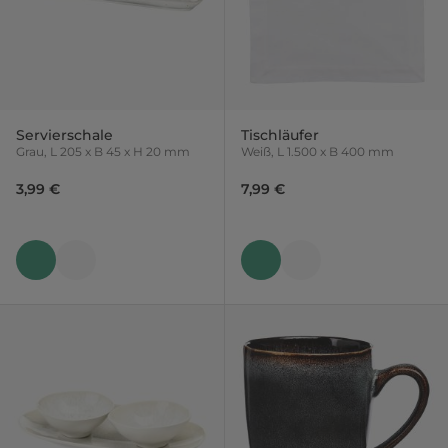
Servierschale
Tischläufer
Grau, L 205 x B 45 x H 20 mm
Weiß, L 1.500 x B 400 mm
3,99 €
7,99 €