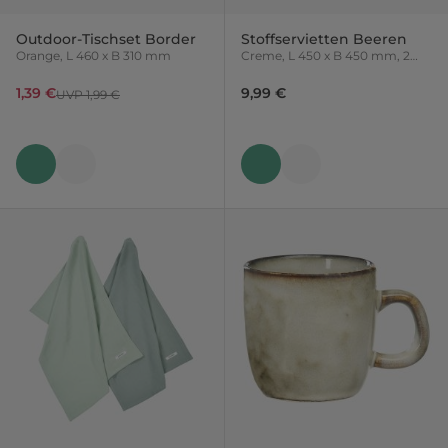
Outdoor-Tischset Border
Stoffservietten Beeren
Orange, L 460 x B 310 mm
Creme, L 450 x B 450 mm, 2
Stück
1,39 €
9,99 €
UVP 1,99 €