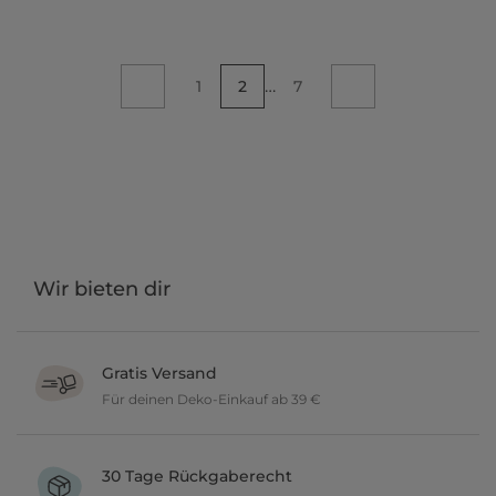
…
1
2
7
Wir bieten dir
Gratis Versand
Für deinen Deko-Einkauf ab 39 €
Verschönere dein zu Hause im Wert von über 39 € und wir
versenden deine neuen Lieblingsartikel gratis.
30 Tage Rückgaberecht