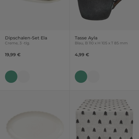
Dipschalen-Set Ela
Tasse Ayla
Creme, 3 -tlg.
Blau, B 110 x H 105 x T 85 mm
19,99 €
4,99 €