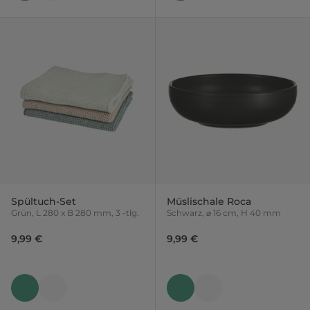
Spültuch-Set
Müslischale Roca
Grün, L 280 x B 280 mm, 3 -tlg.
Schwarz, ⌀ 16 cm, H 40 mm
9,99 €
9,99 €