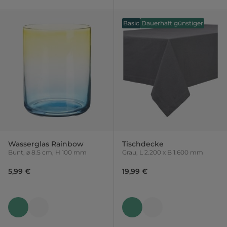
Basic
Dauerhaft günstiger
Wasserglas Rainbow
Tischdecke
Bunt, ⌀ 8.5 cm, H 100 mm
Grau, L 2.200 x B 1.600 mm
5,99 €
19,99 €