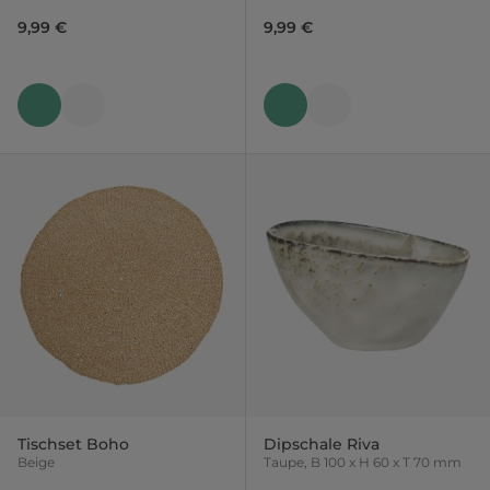
9,99 €
9,99 €
Tischset Boho
Dipschale Riva
Beige
Taupe, B 100 x H 60 x T 70 mm