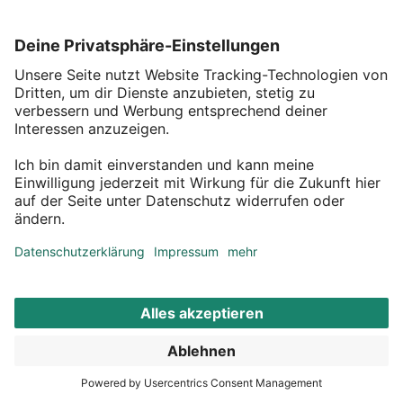
zu bunt gemustertem Geschirr, Besteck in unterschiedlichen Designs
oder Vintage-Küchenzubehör auf dem gedeckten Tisch sind der
Kreativität keine Grenzen gesetzt. Küchenzubehör wie ausgefallenes
Besteck oder lustig gestaltete Pfannenwender lassen auch einen
grauen Morgen zum Highlight werden.
Geschirr und Deko lassen einen Tisch zum
Mittelpunkt werden
Am Esstisch werden gesellige Abende verbracht, hier kommen alle
zusammen. Gemeinsame Essensrituale verschönern das
Familienleben und regen zum Austausch über den Tag an. Umso
besser, wenn der Esstisch so gestaltet ist, dass dort alle gern Zeit
verbringen. Schalen mit bunten Mustern auf passenden Platzdecken
schaffen eine wohlige Atmosphäre, die zum Verweilen einlädt.
Küchenzubehör wie dekorative Salz- und Pfeffermühlen finden auf
gedeckten Tischen ebenso Platz wie stilistisch zu den Trinkgläsern
passende Teller. Saisonale Dekoration lässt den Tisch auch in
ungedecktem Zustand zu einem Blickfang werden.