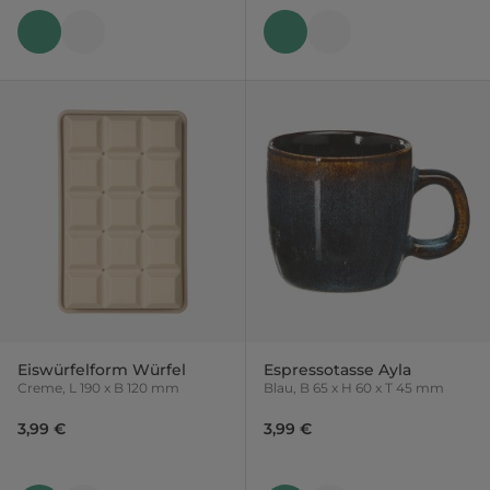
Eiswürfelform Würfel
Espressotasse Ayla
Creme, L 190 x B 120 mm
Blau, B 65 x H 60 x T 45 mm
3,99 €
3,99 €