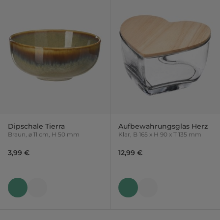
Dipschale Tierra
Aufbewahrungsglas Herz
Braun, ⌀ 11 cm, H 50 mm
Klar, B 165 x H 90 x T 135 mm
3,99 €
12,99 €