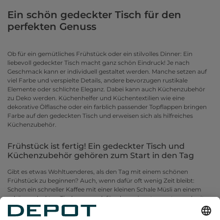
Ein schön gedeckter Tisch für den
perfekten Genuss
Ob für ein gemütliches Frühstück oder ein stilvolles Dinner: Ein
liebevoll gedeckter Tisch macht ganz schön Eindruck! Je nach
Geschmack kann er individuell gestaltet werden. Manche setzen auf
viel Farbe und verspielte Details, andere bevorzugen rustikale
Elemente oder schlichte Eleganz. Dabei kann auch Küchenzubehör
zu Deko werden. Küchenhelfer und Küchentextilien wie eine
dekorative Ölflasche oder ein farblich passender Topflappen bringen
Farbe auf den gedeckten Tisch und erweisen sich als hilfreiches
Küchenzubehör.
Frühstück ist fertig! Ein gedeckter Tisch und
Küchenzubehör gehören zum Start in den Tag
Gibt es etwas Wohltuenderes, als den Tag mit einem schönen
Frühstück zu beginnen? Auch, wenn dafür oft wenig Zeit bleibt:
Schon ein schneller Kaffee mit einer kleinen Schale Müsli an einem
schön gedeckten Tisch sorgen dafür, dass wir entspannter und mit
mehr Energie in den Alltag aufbrechen. Für den individuellen
Wohlfühlfaktor ist für jeden Geschmack etwas dabei: Von weißem bis