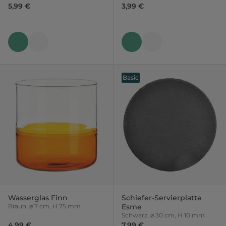
5,99 €
3,99 €
Basic
Wasserglas Finn
Schiefer-Servierplatte
Braun, ⌀ 7 cm, H 75 mm
Esme
Schwarz, ⌀ 30 cm, H 10 mm
4,99 €
7,99 €