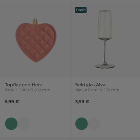
Basic
Topflappen Herz
Sektglas Alva
Rosa, L 200 x B 200 mm
Klar, ⌀ 8 cm, H 220 mm
5,99 €
3,99 €