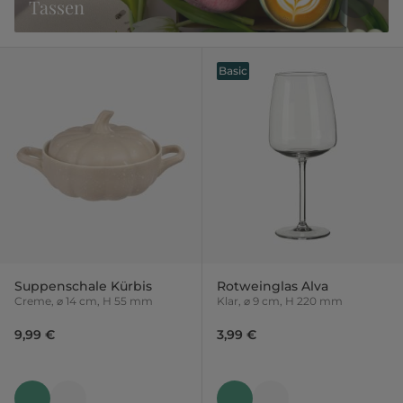
Tassen
Basic
Suppenschale Kürbis
Rotweinglas Alva
Creme, ⌀ 14 cm, H 55 mm
Klar, ⌀ 9 cm, H 220 mm
9,99 €
3,99 €