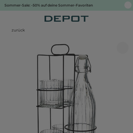
Sommer-Sale: -50% auf deine Sommer-Favoriten
zurück