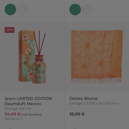
-30%
ipuro LIMITED EDITION
Decke Blume
Raumduft Mexico
Orange, L 1.700 x B 1.300 mm
Orange, 240 ml
24,49 €
39,99 €
UVP 34,99 €
102,04 € / l