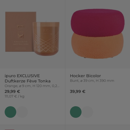
ipuro EXCLUSIVE
Hocker Bicolor
Duftkerze Fève Tonka
Bunt, ⌀ 39 cm, H 390 mm
Orange, ⌀ 9 cm, H 120 mm, 0,27
kg
29,99 €
39,99 €
111,07 € / kg