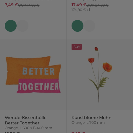
7,49 €
17,49 €
UVP 14,99 €
UVP 24,99 €
174,90 € / l
-50%
Wende-Kissenhülle
Kunstblume Mohn
Better Together
Orange, L 700 mm
Orange, L 600 x B 400 mm