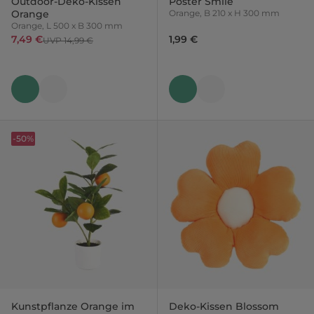
Outdoor-Deko-Kissen
Poster Smile
Orange
Orange, B 210 x H 300 mm
Orange, L 500 x B 300 mm
7,49 €
1,99 €
UVP 14,99 €
-50%
Kunstpflanze Orange im
Deko-Kissen Blossom