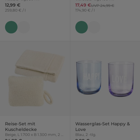
12,99 €
17,49 €
UVP 24,99 €
259,80 € / l
174,90 € / l
Reise-Set mit
Wasserglas-Set Happy &
Kuscheldecke
Love
Beige, L 1.700 x B 1.300 mm, 2 -
Blau, 2 -tlg.
tlg.