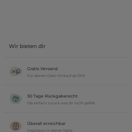
Wir bieten dir
Gratis Versand
Für deinen Deko-Einkauf ab 39 €
Verschönere dein zu Hause im Wert von über 39 € und wir
versenden deine neuen Lieblingsartikel gratis.
30 Tage Rückgaberecht
Gib einfach zurück was dir nicht gefällt
Du möchtest gerne deine Deko ausprobieren? Kein Problem, wir
geben dir 30 Tage Zeit etwas zurückzusenden.
Überall erreichbar
Inspiration in deiner Nähe