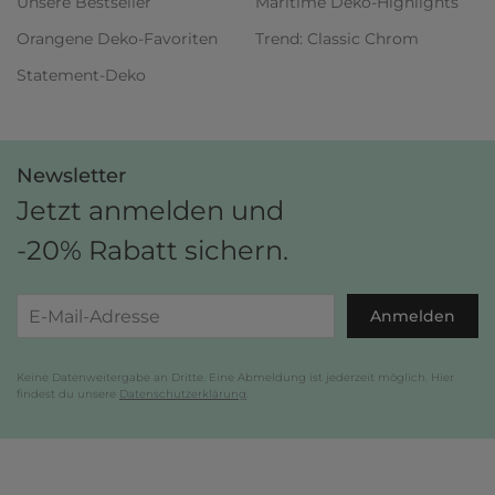
Unsere Bestseller
Maritime Deko-Highlights
Orangene Deko-Favoriten
Trend: Classic Chrom
Statement-Deko
Newsletter
Jetzt anmelden und
-20% Rabatt sichern.
Anmelden
Keine Datenweitergabe an Dritte. Eine Abmeldung ist jederzeit möglich. Hier
findest du unsere
Datenschutzerklärung
.