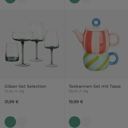
Gläser-Set Selection
Teekannen-Set mit Tasse
Grün, 4 -tlg.
Bunt, 2 -tlg.
31,99 €
19,99 €