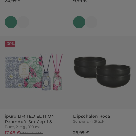
24,99 €
9,99 €
-30%
ipuro LIMITED EDITION
Dipschalen Roca
Raumduft-Set Capri &
Schwarz, 4 Stück
Santorini
Bunt, 2 -tlg., 100 ml
17,49 €
26,99 €
UVP 24,99 €