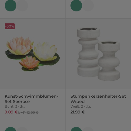
-30%
Kunst-Schwimmblumen-
Stumpenkerzenhalter-Set
Set Seerose
Wiped
Bunt, 3 -tlg.
Weiß, 2 -tlg.
9,09 €
21,99 €
UVP 12,99 €