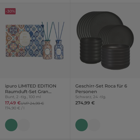
-30%
ipuro LIMITED EDITION
Geschirr-Set Roca für 6
Raumduft-Set Gran
Personen
Canaria & Mykonos
Bunt, 2 -tlg., 100 ml
Schwarz, 24 -tlg.
17,49 €
274,99 €
UVP 24,99 €
174,90 € / l