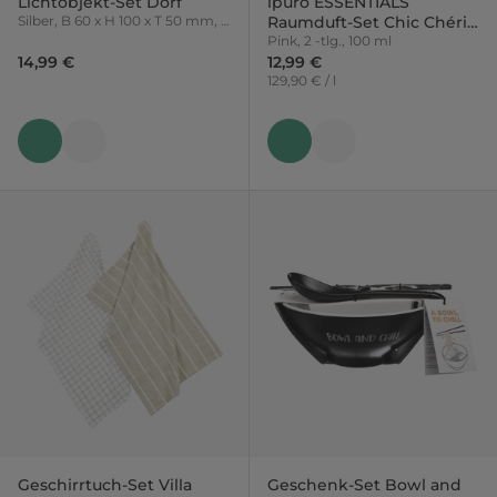
Lichtobjekt-Set Dorf
ipuro ESSENTIALS
Silber, B 60 x H 100 x T 50 mm, 3
Raumduft-Set Chic Chérie
-tlg.
& Icône de Mode
Pink, 2 -tlg., 100 ml
14,99 €
12,99 €
129,90 € / l
Geschirrtuch-Set Villa
Geschenk-Set Bowl and