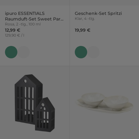
ipuro ESSENTIALS
Geschenk-Set Spritzi
Raumduft-Set Sweet Paris
Klar, 4 -tlg.
& Floral Amsterdam
Rosa, 2 -tlg., 100 ml
12,99 €
19,99 €
129,90 € / l