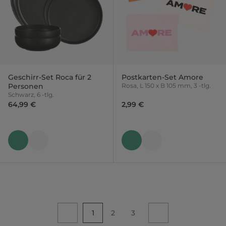
Geschirr-Set Roca für 2
Postkarten-Set Amore
Personen
Rosa, L 150 x B 105 mm, 3 -tlg.
Schwarz, 6 -tlg.
64,99 €
2,99 €
1
2
3