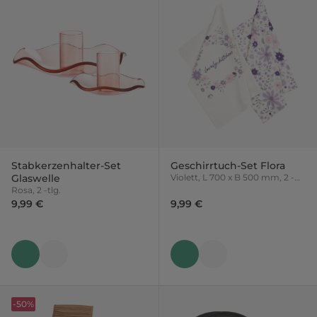
Stabkerzenhalter-Set
Geschirrtuch-Set Flora
Glaswelle
Violett, L 700 x B 500 mm, 2 -
tlg.
Rosa, 2 -tlg.
9,99 €
9,99 €
-50%