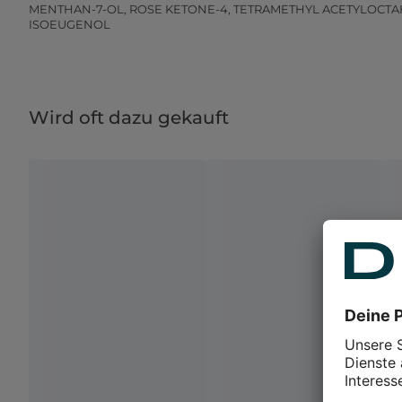
MENTHAN-7-OL, ROSE KETONE-4, TETRAMETHYL ACETYLOCTA
ISOEUGENOL
Wird oft dazu gekauft