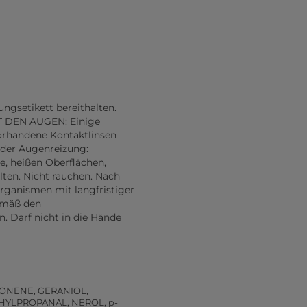
ungsetikett bereithalten.
IT DEN AUGEN: Einige
orhandene Kontaktlinsen
nder Augenreizung:
ze, heißen Oberflächen,
ten. Nicht rauchen. Nach
rganismen mit langfristiger
emäß den
. Darf nicht in die Hände
MONENE, GERANIOL,
HYLPROPANAL, NEROL, p-