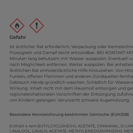
Gefahr
Ist ärztlicher Rat erforderlich, Verpackung oder Kennzeichn
Flüssigkeit und Dampf leicht entzündbar. BEI KONTAKT M
Minuten lang behutsam mit Wasser ausspülen. Eventuell v
nach Möglichkeit entfernen. Weiter ausspülen. Bei anhalte
Ärztlichen Rat einholen/ärztliche Hilfe hinzuziehen. Von Hit
Funken, offenen Flammen und anderen Zündquellen fernhal
Gebrauch Hände gründlich waschen. Schädlich für Wassero
Wirkung. Inhalt nicht mit dem Hausmüll entsorgen und g
regionalen/nationalen Vorschriften der Entsorgung zuführen
von Kindern gelangen. Verursacht schwere Augenreizung.
Besondere Kennzeichnung bestimmter Gemische (EUH208)
Enthält 4-tert-BUTYLCYCLOHEXYL ACETATE, CINNAMAL, D-LI
LINALOOL, LINALYL ACETATE, METHYLENEDIOXYPHENYL MET