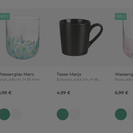
NEU
NEU
Wasserglas Maro
Tasse Marja
Wasserg
Grün, ⌀ 8 cm, H 95 mm
Schwarz, ⌀ 9.5 cm, H 95
Rosa, ⌀ 8
mm
6,99 €
4,99 €
6,99 €