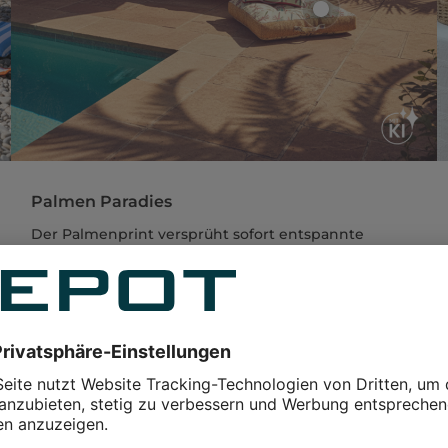
Palmen Paradies
Der Palmenprint versprüht sofort entspannte
Urlaubsstimmung und zählt auch in dieser
Saison zu den absoluten Deko-Trends. Das
tropische Muster bringt sommerliche
Leichtigkeit und exotisches Flair in dein Zuhause
- egal ob auf
Outdoor-Kissen
,
Tischdecken
oder
dekorativen Accessoires.
Jetzt entdecken