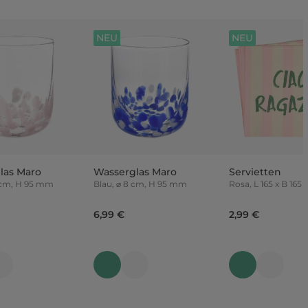
NEU
NEU
las Maro
Wasserglas Maro
Servietten
 cm, H 95 mm
Blau, ⌀ 8 cm, H 95 mm
Rosa, L 165 x B 165 mm, 20
Stück
6,99 €
2,99 €