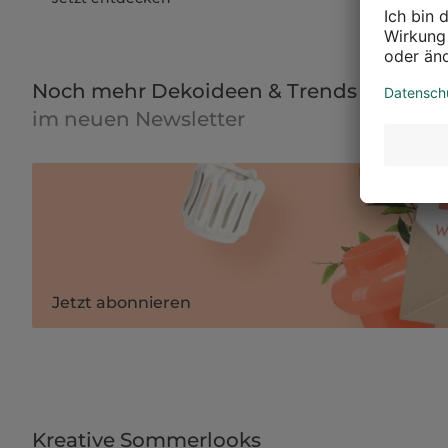
Noch mehr Dekoideen & Trends
im neuen Newsletter
Jetzt abonnieren
Kreative Sommerlooks