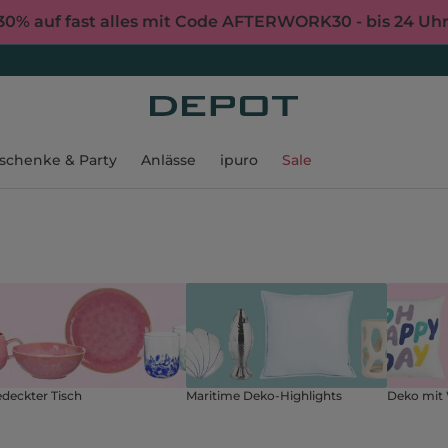
30% auf fast alles mit Code AFTERWORK30 - bis 24 Uh
schenke & Party
Anlässe
ipuro
Sale
deckter Tisch
Maritime Deko-Highlights
Deko mit