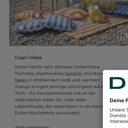
Capri Vibes
Dolce Vita für dein Zuhause: Farbenfrohe
Tischsets, mediterranes
Geschirr
und stilvolle
Vasen
in strahlendem Gelb und warmem
Orange bringen sonnige Leichtigkeit auf deinen
Tisch – für Genussmomente wie an der
italienischen Küste. Ein Look voller
Lebensfreude, der jedes Essen in ein kleines
Dolce-Vita-Erlebnis verwandelt.
Jetzt entdecken