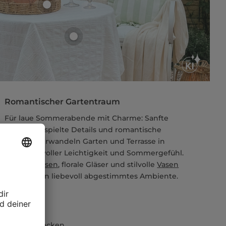
Romantischer Gartentraum
Für laue Sommerabende mit Charme: Sanfte
Blüten, verspielte Details und romantische
Akzente verwandeln Garten und Terrasse in
einen Ort voller Leichtigkeit und Sommergefühl.
Weiche
Kissen
, florale Gläser und stilvolle
Vasen
schaffen ein liebevoll abgestimmtes Ambiente.
Jetzt entdecken