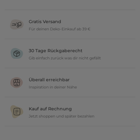
Gratis Versand
Für deinen Deko-Einkauf ab 39 €
Verschönere dein zu Hause im Wert von über 39 € und wir
versenden deine neuen Lieblingsartikel gratis.
30 Tage Rückgaberecht
Gib einfach zurück was dir nicht gefällt
Du möchtest gerne deine Deko ausprobieren? Kein Problem, wir
geben dir 30 Tage Zeit etwas zurückzusenden.
Überall erreichbar
Inspiration in deiner Nähe
Ob in unseren 80 Filialen vor Ort oder online, entdecke tolle Deko
und lasse dich inspirieren.
Kauf auf Rechnung
Jetzt shoppen und später bezahlen
Gestalte jetzt dein zu Hause und bezahle einfach später, bequem
per Rechnung.