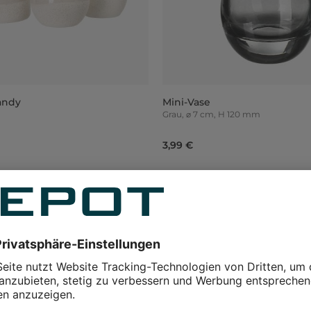
andy
Mini-Vase
Grau, ⌀ 7 cm, H 120 mm
3,99 €