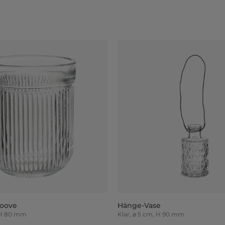
roove
Hänge-Vase
, H 80 mm
Klar, ⌀ 5 cm, H 90 mm