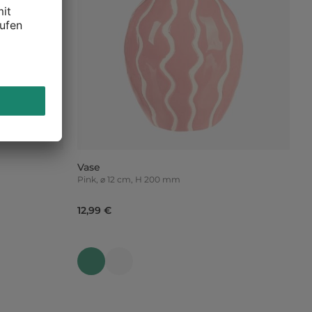
Vase
Pink, ⌀ 12 cm, H 200 mm
12,99 €