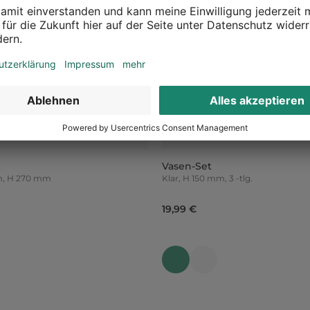
Vasen-Set
cm, H 270 mm
Klar, H 150 mm, 3 -tlg.
19,99 €