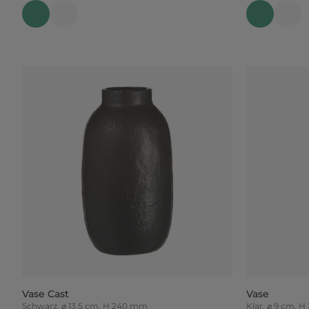
Vase Cast
Vase
Schwarz, ⌀ 13.5 cm, H 240 mm
Klar, ⌀ 9 cm, 