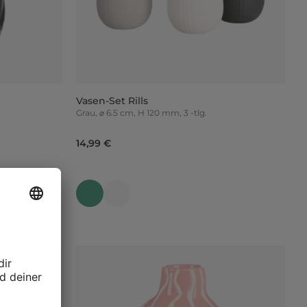
Vasen-Set Rills
Grau, ⌀ 6.5 cm, H 120 mm, 3 -tlg.
14,99 €