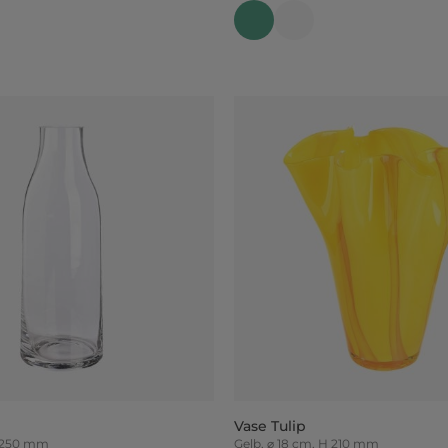
Vase Tulip
H 250 mm
Gelb, ⌀ 18 cm, H 210 mm