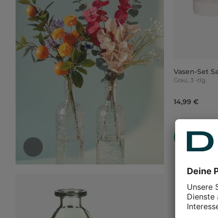
Vasen-Set S
Grau, 3 -tlg.
14,99 €