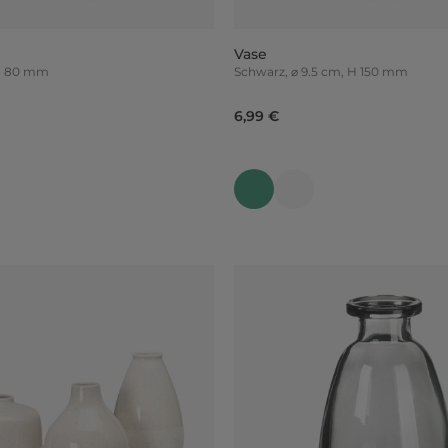
Vase
 H 80 mm
Schwarz, ⌀ 9.5 cm, H 150 mm
6,99 €