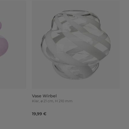
Vase Wirbel
Klar, ⌀ 21 cm, H 210 mm
19,99 €