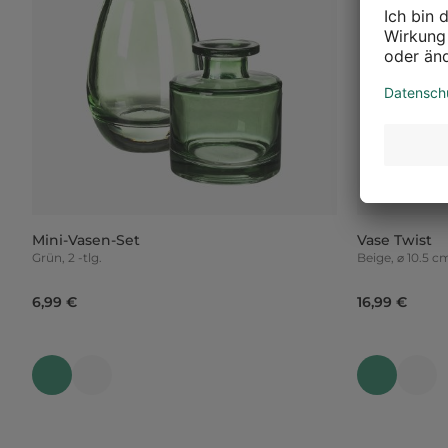
Mini-Vasen-Set
Vase Twist
Grün, 2 -tlg.
Beige, ⌀ 10.5 
6,99 €
16,99 €