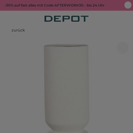
-30% auf fast alles mit Code AFTERWORK30 - bis 24 Uhr
zurück