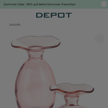
Sommer-Sale: -50% auf deine Sommer-Favoriten
zurück