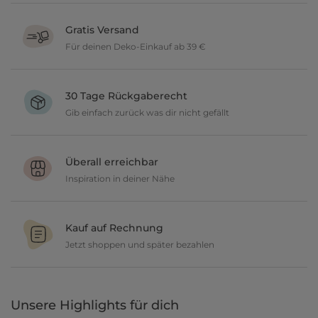
Gratis Versand
Für deinen Deko-Einkauf ab 39 €
Verschönere dein zu Hause im Wert von über 39 € und wir
versenden deine neuen Lieblingsartikel gratis.
30 Tage Rückgaberecht
Gib einfach zurück was dir nicht gefällt
Du möchtest gerne deine Deko ausprobieren? Kein Problem, wir
geben dir 30 Tage Zeit etwas zurückzusenden.
Überall erreichbar
Inspiration in deiner Nähe
Ob in unseren 80 Filialen vor Ort oder online, entdecke tolle Deko
und lasse dich inspirieren.
Kauf auf Rechnung
Jetzt shoppen und später bezahlen
Gestalte jetzt dein zu Hause und bezahle einfach später, bequem
per Rechnung.
Unsere Highlights für dich