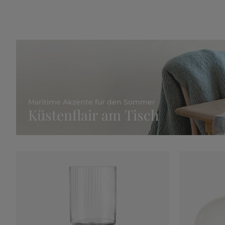
Maritime Akzente für den Sommer
Küstenflair am Tisch