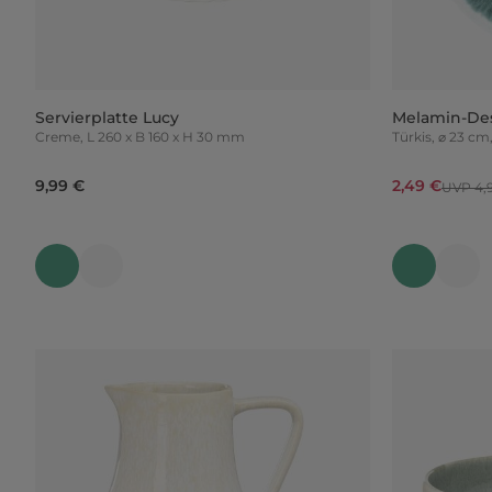
Servierplatte Lucy
Melamin-Des
Creme, L 260 x B 160 x H 30 mm
Türkis, ⌀ 23 c
9,99 €
2,49 €
UVP 4,