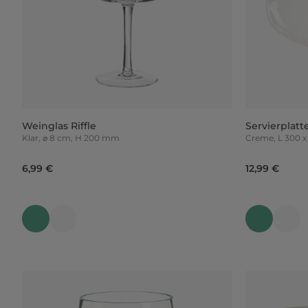
Weinglas Riffle
Servierplatte
Klar, ⌀ 8 cm, H 200 mm
Creme, L 
6,99 €
12,99 €