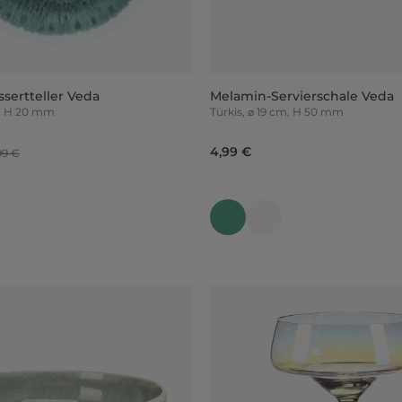
sertteller Veda
Melamin-Servierschale Veda
m, H 20 mm
Türkis, ⌀ 19 cm, H 50 mm
4,99 €
99 €