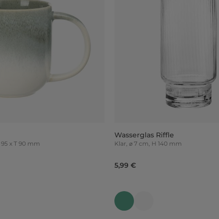
Wasserglas Riffle
 x H 95 x T 90 mm
Klar, ⌀ 7 cm, H 140 mm
5,99 €