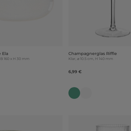
 Ela
Champagnerglas Riffle
300 x B 160 x H 30 mm
Klar, ⌀ 10.5 cm, H 140 mm
6,99 €