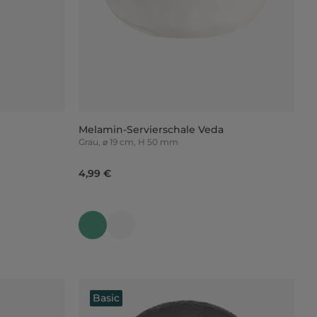
Melamin-Servierschale Veda
Grau, ⌀ 19 cm, H 50 mm
4,99 €
Basic