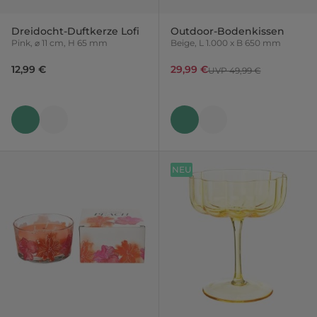
Dreidocht-Duftkerze Lofi
Outdoor-Bodenkissen
Pink, ⌀ 11 cm, H 65 mm
Beige, L 1.000 x B 650 mm
12,99 €
29,99 €
UVP 49,99 €
NEU