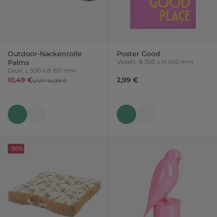
Outdoor-Nackenrolle
Poster Good
Palms
Violett, B 300 x H 400 mm
Grün, L 500 x B 150 mm
10,49 €
2,99 €
UVP 14,99 €
-30%