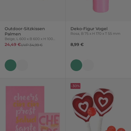
Outdoor-Sitzkissen
Deko-Figur Vogel
Palmen
Rosa, B 75 x H 170 x T 55 mm
Beige, L 600 x B 600 x H 100
mm
24,49 €
8,99 €
UVP 34,99 €
-30%