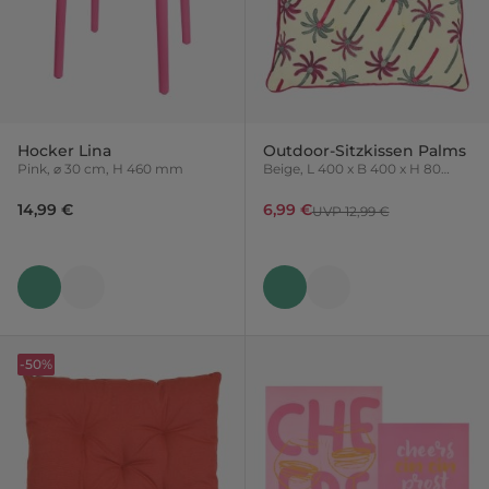
Hocker Lina
Outdoor-Sitzkissen Palms
Pink, ⌀ 30 cm, H 460 mm
Beige, L 400 x B 400 x H 80
mm
14,99 €
6,99 €
UVP 12,99 €
-50%