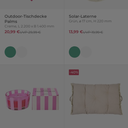
Outdoor-Tischdecke
Solar-Laterne
Palms
Grün, ⌀ 17 cm, H 220 mm
Creme, L 2.200 x B 1.400 mm
20,99 €
13,99 €
UVP 29,99 €
UVP 19,99 €
-40%