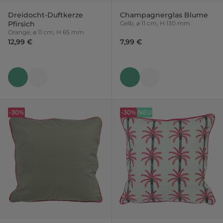
Dreidocht-Duftkerze
Champagnerglas Blume
Pfirsich
Gelb, ⌀ 11 cm, H 130 mm
Orange, ⌀ 11 cm, H 65 mm
12,99 €
7,99 €
-30%
-30%
NEU