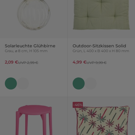
Solarleuchte Glühbirne
Outdoor-Sitzkissen Solid
Grau, ⌀ 8 cm, H 105 mm
Grün, L 400 x B 400 x H 80 mm
2,09 €
4,99 €
UVP 2,99 €
UVP 9,99 €
-46%