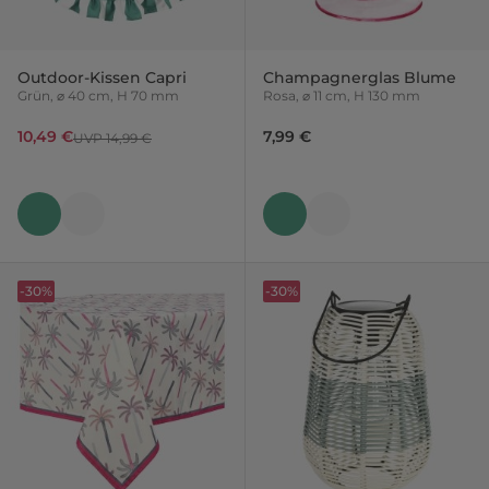
Outdoor-Kissen Capri
Champagnerglas Blume
Grün, ⌀ 40 cm, H 70 mm
Rosa, ⌀ 11 cm, H 130 mm
10,49 €
7,99 €
UVP 14,99 €
-30%
-30%