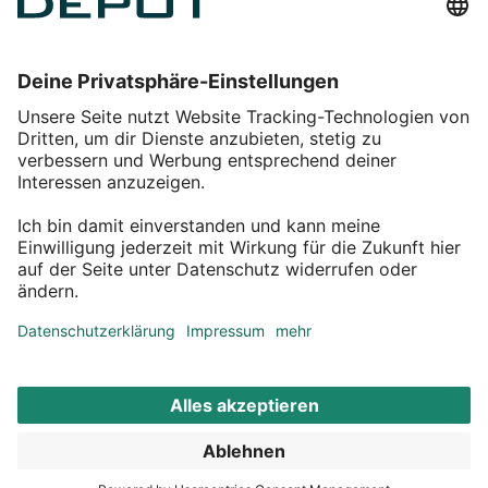
Einkaufen
Service
Über DEPOT
Kontakt
myDEPOT Bonusprogramm
¹ Zu den
Aktionsbedingungen
*Alle Preise inkl. MwSt zzgl.
Versandkosten
© 2011 – 2026