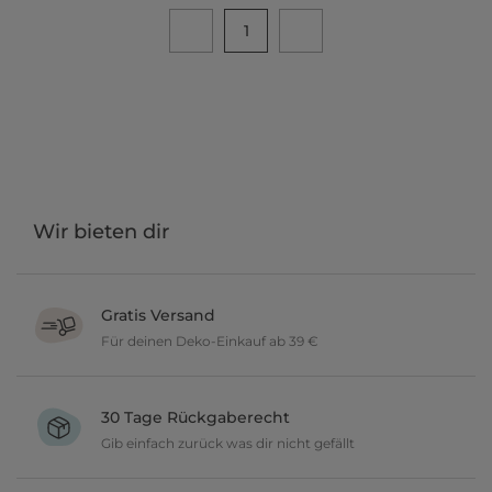
1
Wir bieten dir
Gratis Versand
Für deinen Deko-Einkauf ab 39 €
Verschönere dein zu Hause im Wert von über 39 € und wir
versenden deine neuen Lieblingsartikel gratis.
30 Tage Rückgaberecht
Gib einfach zurück was dir nicht gefällt
Du möchtest gerne deine Deko ausprobieren? Kein Problem, wir