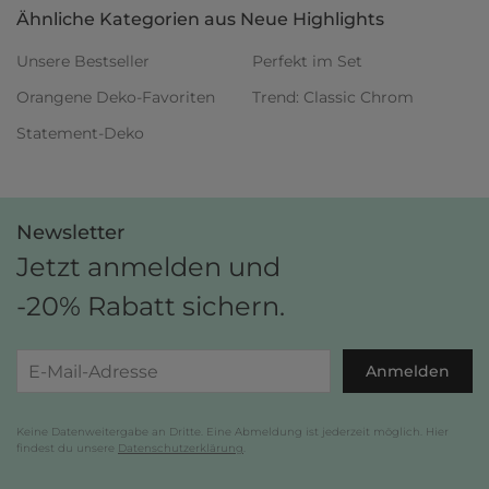
Ähnliche Kategorien aus Neue Highlights
Unsere Bestseller
Perfekt im Set
Orangene Deko-Favoriten
Trend: Classic Chrom
Statement-Deko
Newsletter
Jetzt anmelden und
-20% Rabatt sichern.
Anmelden
Keine Datenweitergabe an Dritte. Eine Abmeldung ist jederzeit möglich. Hier
findest du unsere
Datenschutzerklärung
.