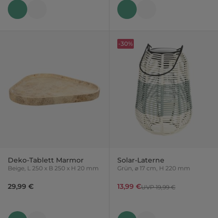
-30%
Deko-Tablett Marmor
Solar-Laterne
Beige, L 250 x B 250 x H 20 mm
Grün, ⌀ 17 cm, H 220 mm
29,99 €
13,99 €
UVP 19,99 €