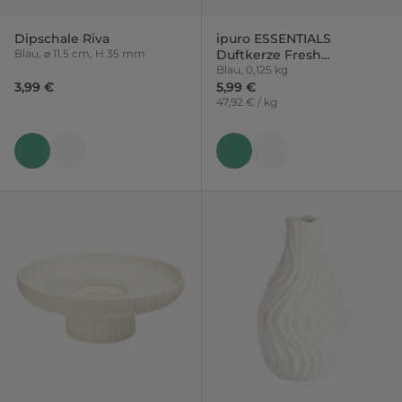
Dipschale Riva
ipuro ESSENTIALS
Blau, ⌀ 11.5 cm, H 35 mm
Duftkerze Fresh
Stockholm
Blau, 0,125 kg
3,99 €
5,99 €
47,92 € / kg