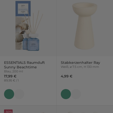
ESSENTIALS Raumduft
Stabkerzenhalter Ray
Sunny Beachtime
Weiß, ⌀ 7.5 cm, H 130 mm
Blau, 200 ml
17,99 €
4,99 €
89,95 € / l
-30%