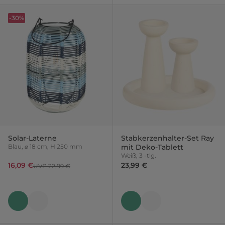
-30%
Solar-Laterne
Stabkerzenhalter-Set Ray
Blau, ⌀ 18 cm, H 250 mm
mit Deko-Tablett
Weiß, 3 -tlg.
16,09 €
23,99 €
UVP 22,99 €