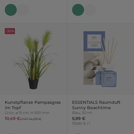
-30%
Kunstpflanze Pampasgras
ESSENTIALS Raumduft
im Topf
Sunny Beachtime
Grün, ⌀ 15 cm, H 550 mm
Blau, 50 ml
10,49 €
5,99 €
UVP 14,99 €
119,80 € / l