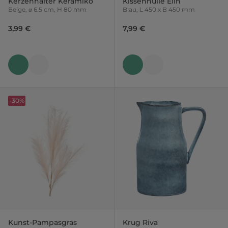
Kerzenhalter Keramiko
Kissenhülle Elin
Beige, ⌀ 6.5 cm, H 80 mm
Blau, L 450 x B 450 mm
3,99 €
7,99 €
-30%
Kunst-Pampasgras
Krug Riva