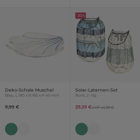
-30%
Deko-Schale Muschel
Solar-Laternen-Set
Blau, L 180 x B 165 x H 45 mm
Bunt, 2 -tlg.
9,99 €
29,39 €
UVP 41,99 €