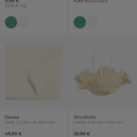
4,99 €
4,89 €
UVP 6,99 €
39,92 € / kg
Decke
Windlicht
Weiß, L 2.000 x B 1.500 mm
Creme, ⌀ 30 cm, H 125 mm
49,99 €
29,99 €