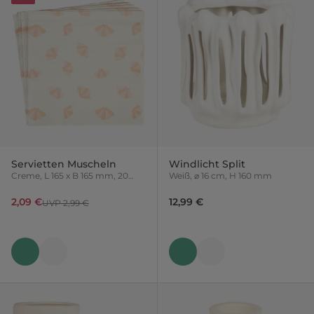
Servietten Muscheln
Windlicht Split
Creme, L 165 x B 165 mm, 20
Weiß, ⌀ 16 cm, H 160 mm
Stück
2,09 €
12,99 €
UVP 2,99 €