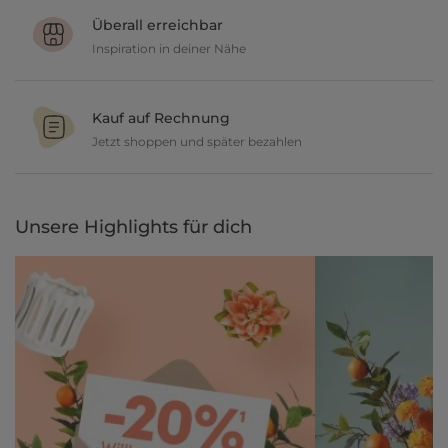
geben dir 30 Tage Zeit etwas zurückzusenden.
Überall erreichbar
Inspiration in deiner Nähe
Ob in unseren 80 Filialen vor Ort oder online, entdecke tolle Deko
und lasse dich inspirieren.
Kauf auf Rechnung
Jetzt shoppen und später bezahlen
Gestalte jetzt dein zu Hause und bezahle einfach später, bequem
per Rechnung.
Unsere Highlights für dich