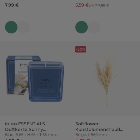
7,99 €
5,59 €
UVP 7,99 €
-30%
ipuro ESSENTIALS
Softflower-
Duftkerze Sunny
Kunstblumenstrauß
Beachtime
Blau, B 65 x H 65 x T 65 mm,
Bouquet
Beige, L 560 mm
0,125 kg