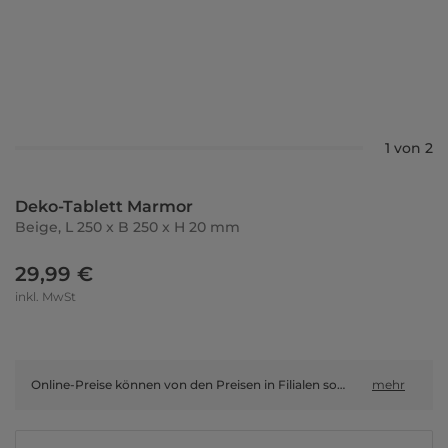
1 von 2
Deko-Tablett Marmor
Beige, L 250 x B 250 x H 20 mm
29,99 €
inkl. MwSt
Online-Preise können von den Preisen in Filialen sowie Shop-in-Shop-Flächen abweichen.
mehr