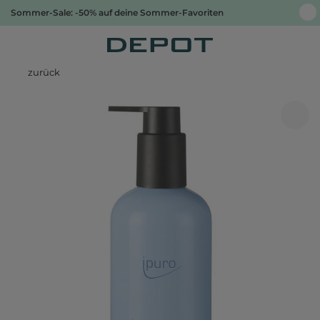
Sommer-Sale: -50% auf deine Sommer-Favoriten
zurück