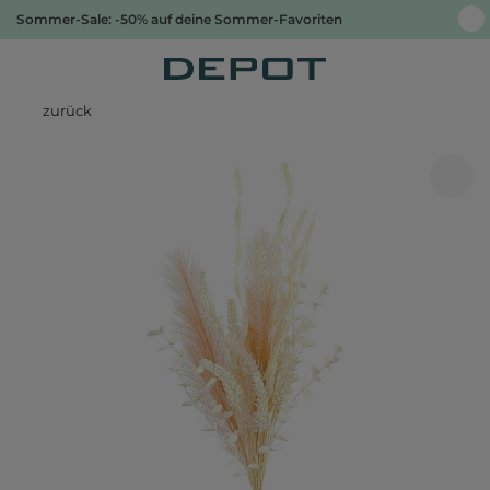
Sommer-Sale: -50% auf deine Sommer-Favoriten
zurück