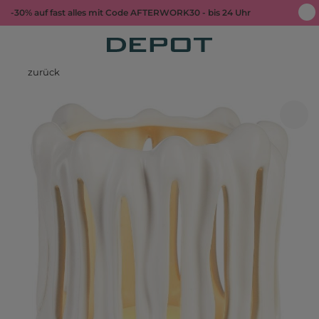
-30% auf fast alles mit Code AFTERWORK30 - bis 24 Uhr
zurück