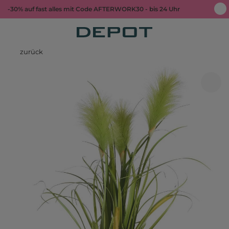
-30% auf fast alles mit Code AFTERWORK30 - bis 24 Uhr
zurück