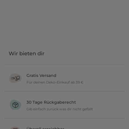
Wir bieten dir
Gratis Versand
Für deinen Deko-Einkauf ab 39 €
Verschönere dein zu Hause im Wert von über 39 € und wir
versenden deine neuen Lieblingsartikel gratis.
30 Tage Rückgaberecht
Gib einfach zurück was dir nicht gefällt
Du möchtest gerne deine Deko ausprobieren? Kein Problem, wir
geben dir 30 Tage Zeit etwas zurückzusenden.