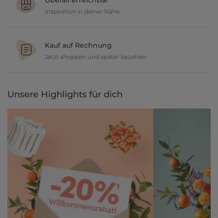
Überall erreichbar
Inspiration in deiner Nähe
Ob in unseren 80 Filialen vor Ort oder online, entdecke tolle Deko
und lasse dich inspirieren.
Kauf auf Rechnung
Jetzt shoppen und später bezahlen
Gestalte jetzt dein zu Hause und bezahle einfach später, bequem
per Rechnung.
Unsere Highlights für dich