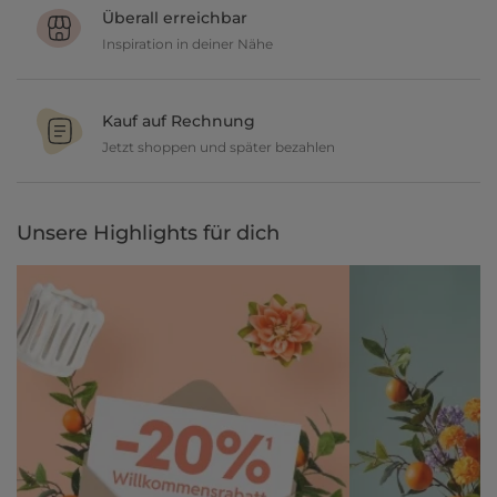
geben dir 30 Tage Zeit etwas zurückzusenden.
Überall erreichbar
Inspiration in deiner Nähe
Ob in unseren 80 Filialen vor Ort oder online, entdecke tolle Deko
und lasse dich inspirieren.
Kauf auf Rechnung
Jetzt shoppen und später bezahlen
Gestalte jetzt dein zu Hause und bezahle einfach später, bequem
per Rechnung.
Unsere Highlights für dich