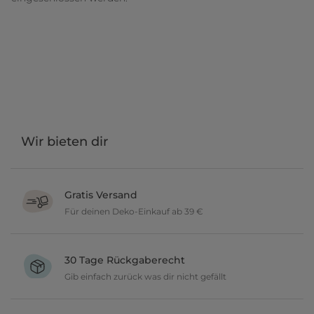
Wir bieten dir
Gratis Versand
Für deinen Deko-Einkauf ab 39 €
Verschönere dein zu Hause im Wert von über 39 € und wir
versenden deine neuen Lieblingsartikel gratis.
30 Tage Rückgaberecht
Gib einfach zurück was dir nicht gefällt
Du möchtest gerne deine Deko ausprobieren? Kein Problem, wir