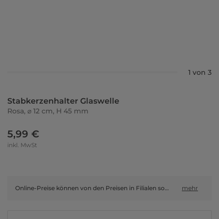
1 von 3
Stabkerzenhalter Glaswelle
Rosa, ⌀ 12 cm, H 45 mm
5,99 €
inkl. MwSt
Online-Preise können von den Preisen in Filialen sowie Shop-in-Shop-Flächen abweichen.
mehr