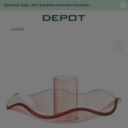
Sommer-Sale: -50% auf deine Sommer-Favoriten
zurück