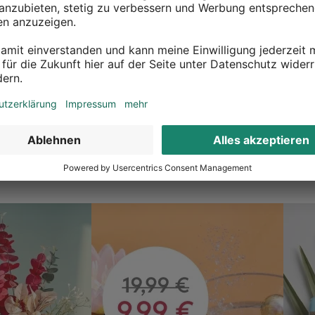
ückgaberecht
Überall erreichbar
 zurück was dir nicht gefällt
Inspiration in deiner Nähe
 gerne deine Deko
Ob in unseren 80 Filialen vor Or
n? Kein Problem, wir geben dir
online, entdecke tolle Deko und
t etwas zurückzusenden.
inspirieren.