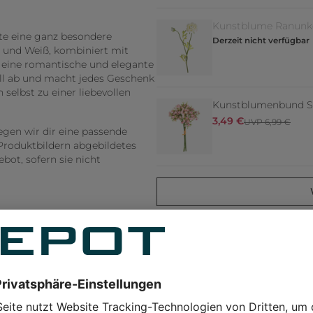
Kunstblume Ranunk
üte eine ganz besondere
Derzeit nicht verfügbar
 und Weiß, kombiniert mit
k eine romantische und elegante
oll ab und macht jedes Geschenk
selbst zu einer liebevollen
Kunstblumenbund Sc
3,49 €
UVP 6,99 €
legen wir dir eine passende
Produktbildern abgebildetes
ot, sofern sie nicht