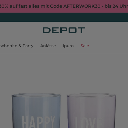
30% auf fast alles mit Code AFTERWORK30 - bis 24 Uh
schenke & Party
Anlässe
ipuro
Sale