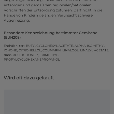
langfristiger Wirkung. Inhalt nicht mit dem Hausmüll
entsorgen und gemäß den regionalen/nationalen
Vorschriften der Entsorgung zuführen. Darf nicht in die
Hände von Kindern gelangen. Verursacht schwere
Augenreizung.
Besondere Kennzeichnung bestimmter Gemische
(EUH208)
Enthält 4-tert-BUTYLCYCLOHEXYL ACETATE, ALPHA-ISOMETHYL
IONONE, CITRONELLOL, COUMARIN, LINALOOL, LINALYL ACETATE,
trans-ROSE KETONE-3, TRIMETHYL-
PROPYLCYCLOHEXANEPROPANOL
Wird oft dazu gekauft