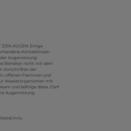
IT DEN AUGEN: Einige
orhandene Kontaktlinsen
nder Augenreizung:
 und Behälter nicht mit dem
 Vorschriften der
ken, offenen Flammen und
 für Wasserorganismen mit
ksam und befolge diese. Darf
ere Augenreizung.
ETRAMETHYL