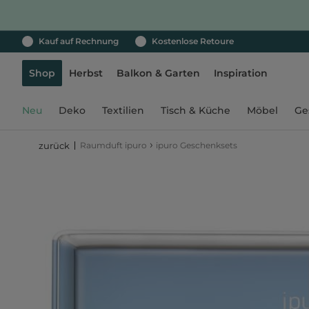
Kauf auf Rechnung
Kostenlose Retoure
Shop
Herbst
Balkon & Garten
Inspiration
Neu
Deko
Textilien
Tisch & Küche
Möbel
Ge
›
Raumduft ipuro
ipuro Geschenksets
zurück