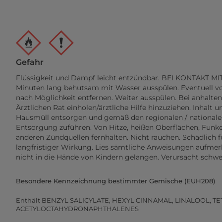
Gefahr
Flüssigkeit und Dampf leicht entzündbar. BEI KONTAKT M
Minuten lang behutsam mit Wasser ausspülen. Eventuell v
nach Möglichkeit entfernen. Weiter ausspülen. Bei anhalte
Ärztlichen Rat einholen/ärztliche Hilfe hinzuziehen. Inhalt
Hausmüll entsorgen und gemäß den regionalen / nationalen
Entsorgung zuführen. Von Hitze, heißen Oberflächen, Fun
anderen Zündquellen fernhalten. Nicht rauchen. Schädlich
langfristiger Wirkung. Lies sämtliche Anweisungen aufmer
nicht in die Hände von Kindern gelangen. Verursacht schw
Besondere Kennzeichnung bestimmter Gemische (EUH208)
Enthält BENZYL SALICYLATE, HEXYL CINNAMAL, LINALOOL, T
ACETYLOCTAHYDRONAPHTHALENES