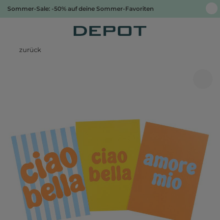
Sommer-Sale: -50% auf deine Sommer-Favoriten
zurück