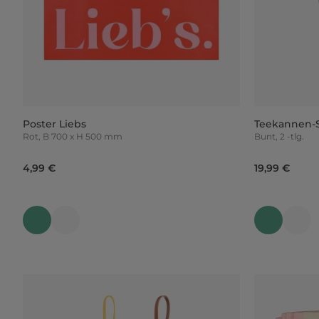
Poster Liebs
Teekannen-S
Rot, B 700 x H 500 mm
Bunt, 2 -tlg.
4,99 €
19,99 €