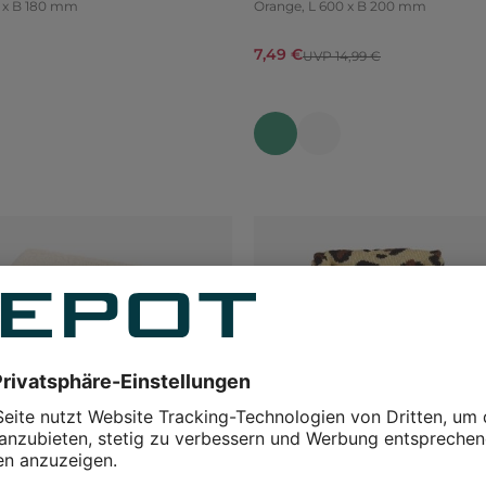
 L 300 x B 180 mm
Orange, L 600 x B 200 mm
7,49 €
UVP 14,99 €