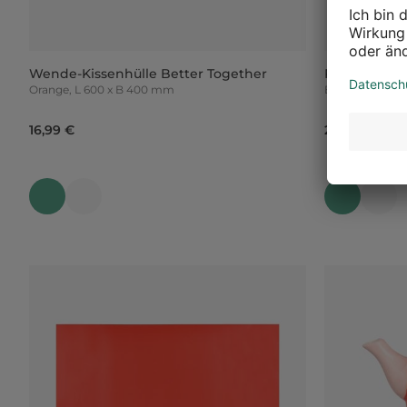
Wende-Kissenhülle Better Together
Reise-Set m
Orange, L 600 x B 400 mm
Beige, L 1.
16,99 €
24,99 €