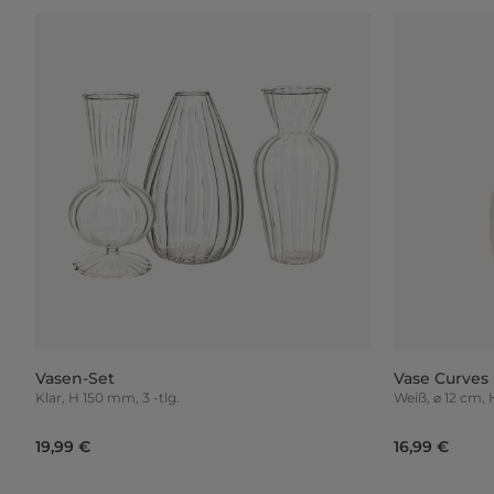
Vasen-Set
Vase Curves
Klar, H 150 mm, 3 -tlg.
Weiß, ⌀ 12 cm
19,99 €
16,99 €