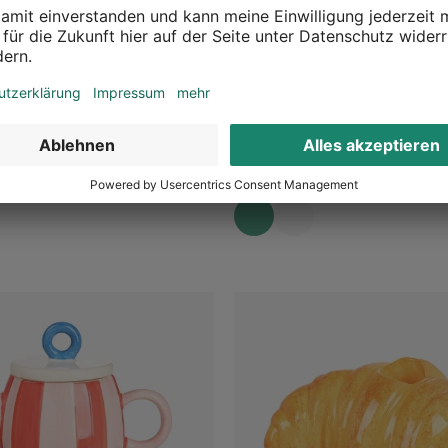
it Kuscheldecke
Geschenk-Set Leo
700 x B 1.300 mm, 2 -tlg.
Beige, 2 -tlg.
12,99 €