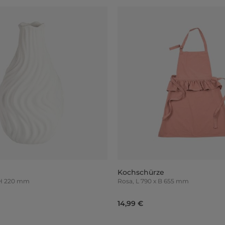
Kochschürze
, H 220 mm
Rosa, L 790 x B 655 mm
14,99 €