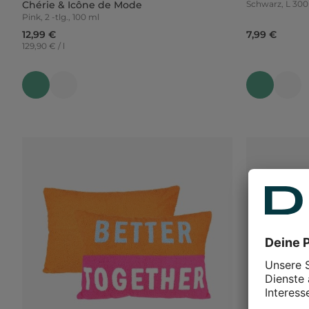
Chérie & Icône de Mode
Schwarz,
Pink, 2 -tlg., 100 ml
12,99 €
7,99 €
129,90 € / l