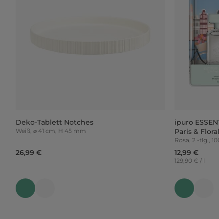
Deko-Tablett Notches
ipuro ESSEN
Weiß, ⌀ 41 cm, H 45 mm
Paris & Flor
Rosa, 2 -tlg., 1
26,99 €
12,99 €
129,90 € / l