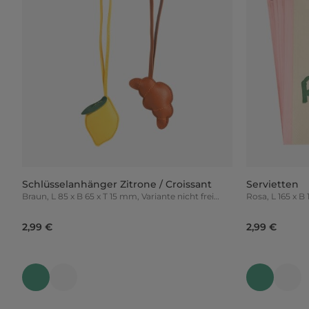
Schlüsselanhänger Zitrone / Croissant
Servietten
Braun, L 85 x B 65 x T 15 mm, Variante nicht frei
Rosa, L 165
wählbar
2,99 €
2,99 €