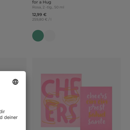
for a Hug
Rosa, 2 -tlg., 50 ml
12,99 €
259,80 € / l