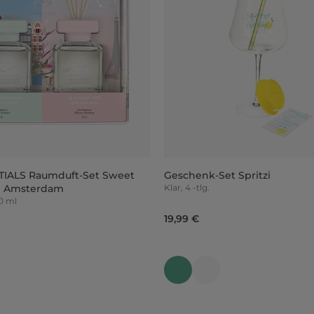
TIALS Raumduft-Set Sweet
Geschenk-Set Spritzi
al Amsterdam
Klar, 4 -tlg.
00 ml
19,99 €