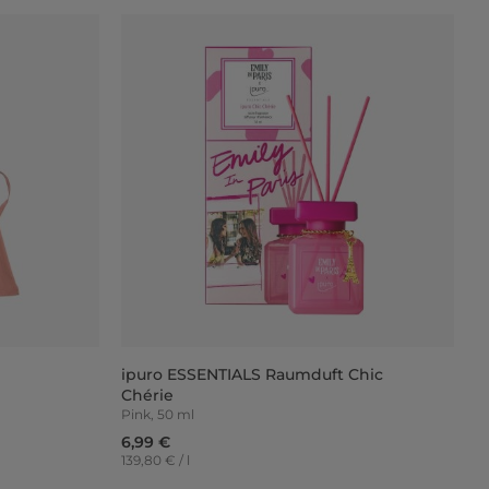
ipuro ESSENTIALS Raumduft Chic
Chérie
Pink, 50 ml
6,99 €
139,80 € / l