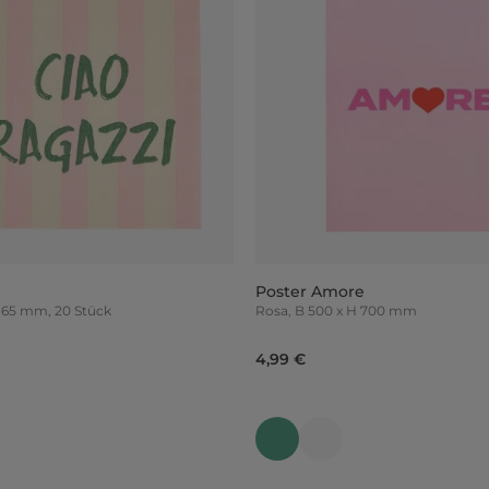
Poster Amore
 x B 165 mm, 20 Stück
Rosa, B 500 x H 700 mm
4,99 €