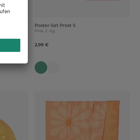
Poster-Set Prost S
Pink, 2 -tlg.
2,99 €