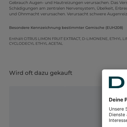
Gebrauch Augen- und Hautreizungen verursachen. Das Ver
Schädigungen am zentralen Nervensystem, Übelkeit, Erbrec
und Ohnmacht verursachen. Verursacht schwere Augenrei
Besondere Kennzeichnung bestimmter Gemische (EUH208)
Enthält CITRUS LIMON FRUIT EXTRACT, D-LIMONENE, ETHYL
CYCLODECYL ETHYL ACETAL
Wird oft dazu gekauft