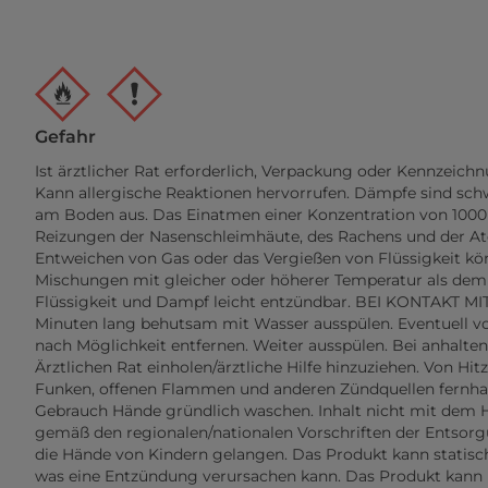
Gefahr
Ist ärztlicher Rat erforderlich, Verpackung oder Kennzeichn
Kann allergische Reaktionen hervorrufen. Dämpfe sind schwer
am Boden aus. Das Einatmen einer Konzentration von 100
Reizungen der Nasenschleimhäute, des Rachens und der A
Entweichen von Gas oder das Vergießen von Flüssigkeit kö
Mischungen mit gleicher oder höherer Temperatur als de
Flüssigkeit und Dampf leicht entzündbar. BEI KONTAKT M
Minuten lang behutsam mit Wasser ausspülen. Eventuell v
nach Möglichkeit entfernen. Weiter ausspülen. Bei anhalte
Ärztlichen Rat einholen/ärztliche Hilfe hinzuziehen. Von Hit
Funken, offenen Flammen und anderen Zündquellen fernhal
Gebrauch Hände gründlich waschen. Inhalt nicht mit dem
gemäß den regionalen/nationalen Vorschriften der Entsorgu
die Hände von Kindern gelangen. Das Produkt kann stati
was eine Entzündung verursachen kann. Das Produkt kan