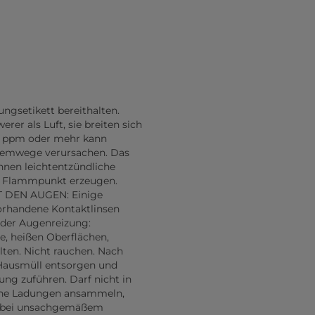
ungsetikett bereithalten.
er als Luft, sie breiten sich
0 ppm oder mehr kann
temwege verursachen. Das
nnen leichtentzündliche
m Flammpunkt erzeugen.
IT DEN AUGEN: Einige
orhandene Kontaktlinsen
nder Augenreizung:
ze, heißen Oberflächen,
ten. Nicht rauchen. Nach
 Hausmüll entsorgen und
ng zuführen. Darf nicht in
sche Ladungen ansammeln,
n bei unsachgemäßem