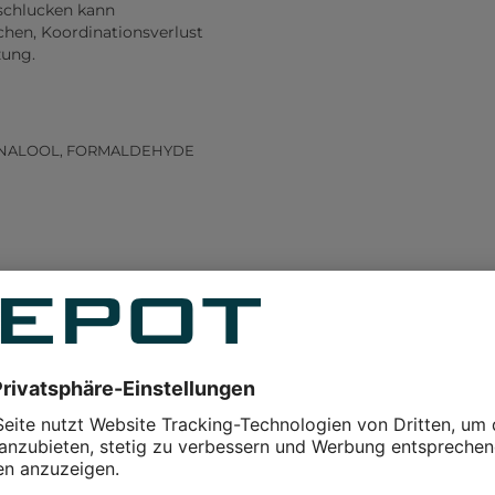
schlucken kann
hen, Koordinationsverlust
zung.
 LINALOOL, FORMALDEHYDE