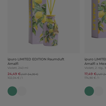
ipuro LIMITED EDITION Raumduft
ipuro LIMIT
Amalfi
Amalfi x Mex
Violett, 240 ml
Violett, 2 -tlg.,
24,49 €
17,49 €
UVP 34,99 €
UVP 24
102,04 € / l
174,90 € / l