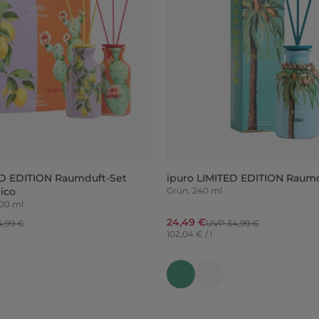
ED EDITION Raumduft-Set
ipuro LIMITED EDITION Raum
ico
Grün, 240 ml
 100 ml
24,49 €
,99 €
UVP 34,99 €
102,04 € / l