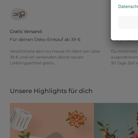
Gratis Versand
30 Tage Rü
Für deinen Deko-Einkauf ab 39 €
Gib einfach 
Verschönere dein zu Hause im Wert von über
Du möchtest 
39 € und wir versenden deine neuen
ausprobieren
Lieblingsartikel gratis.
30 Tage Zeit
Unsere Highlights für dich