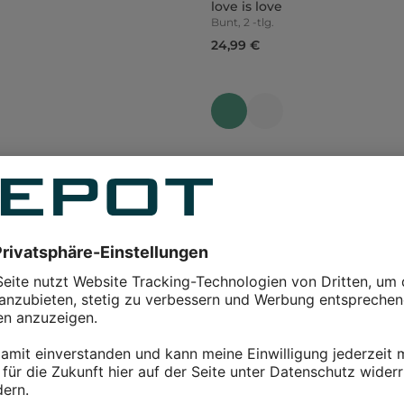
love is love
Bunt, 2 -tlg.
24,99 €
1