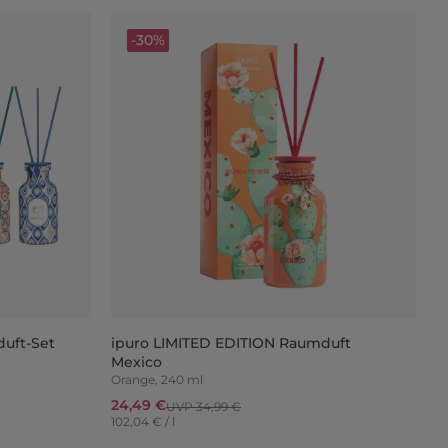
-30%
uft-Set
ipuro LIMITED EDITION Raumduft
Mexico
Orange, 240 ml
24,49 €
UVP 34,99 €
102,04 € / l