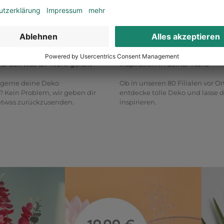
ckgaberecht
Überall erreichbar
zurück was dir nicht gefällt
Inspiration in deiner Nähe
gerne deine Deko
Ob in unseren 80 Filialen vor Or
? Kein Problem, wir geben dir
entdecke tolle Deko und lasse d
 etwas zurückzusenden.
inspirieren.