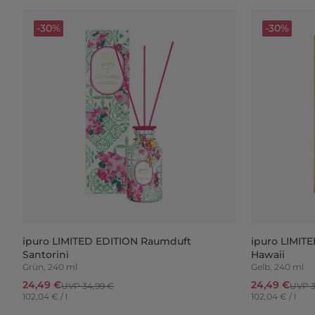
-30%
-30%
ipuro LIMITED EDITION Raumduft
ipuro LIMIT
Santorini
Hawaii
Grün, 240 ml
Gelb, 240 ml
24,49 €
24,49 €
UVP 34,99 €
UVP 3
102,04 € / l
102,04 € / l