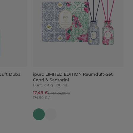
duft Dubai
ipuro LIMITED EDITION Raumduft-Set
Capri & Santorini
Bunt, 2 -tlg., 100 ml
17,49 €
UVP 24,99 €
174,90 € / l