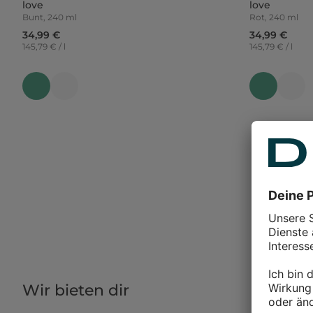
love
love
Bunt, 240 ml
Rot, 240 ml
34,99 €
34,99 €
145,79 € / l
145,79 € / l
Wir bieten dir