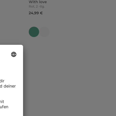
With love
Rot, 2 -tlg.
24,99 €