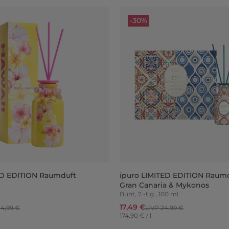
-30%
ED EDITION Raumduft
ipuro LIMITED EDITION Raumd
Gran Canaria & Mykonos
Bunt, 2 -tlg., 100 ml
17,49 €
4,99 €
UVP 24,99 €
174,90 € / l