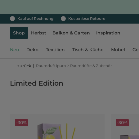
Kauf auf Rechnung
Kostenlose Retoure
Shop
Herbst
Balkon & Garten
Inspiration
Neu
Deko
Textilien
Tisch & Küche
Möbel
Ge
›
Raumduft ipuro
Raumdüfte & Zubehör
zurück
Limited Edition
-30%
-30%