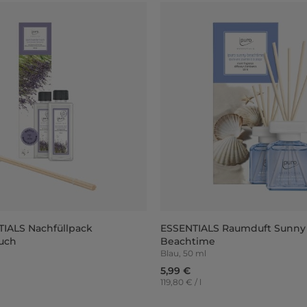
TIALS Nachfüllpack
ESSENTIALS Raumduft Sunny
uch
Beachtime
Blau, 50 ml
5,99 €
119,80 € / l