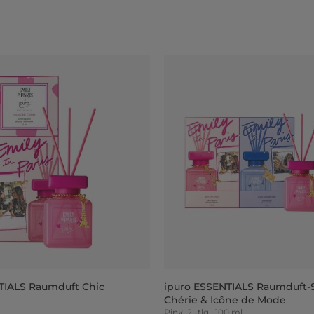
TIALS Raumduft Chic
ipuro ESSENTIALS Raumduft-S
Chérie & Icône de Mode
Pink, 2 -tlg., 100 ml