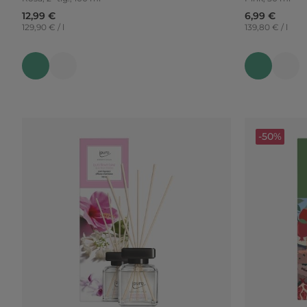
12,99 €
6,99 €
129,90 € / l
139,80 € / l
-50%