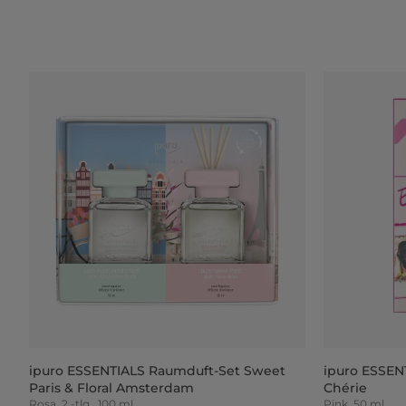
ipuro ESSENTIALS Raumduft-Set Sweet
ipuro ESSEN
Paris & Floral Amsterdam
Chérie
Rosa, 2 -tlg., 100 ml
Pink, 50 ml