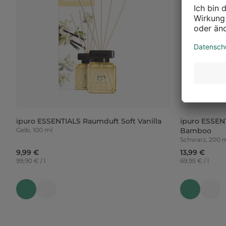
ipuro ESSENTIALS Raumduft Soft Vanilla
ipuro ESSEN
Gelb, 100 ml
Bamboo
Schwarz, 200 
9,99 €
13,99 €
99,90 € / l
69,95 € / l