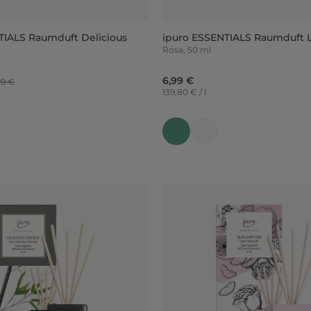
TIALS Raumduft Delicious
ipuro ESSENTIALS Raumduft L
Rosa, 50 ml
6,99 €
99 €
139,80 € / l