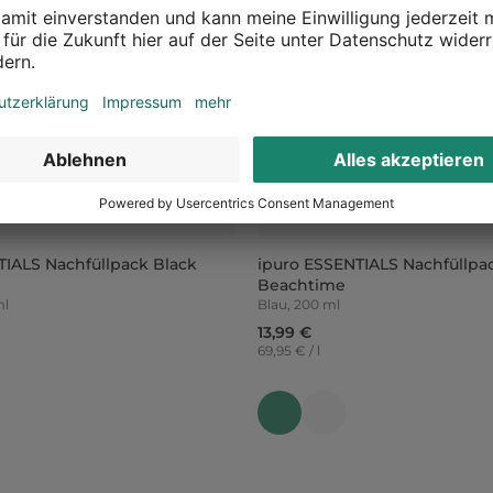
TIALS Nachfüllpack Black
ipuro ESSENTIALS Nachfüllpa
Beachtime
ml
Blau, 200 ml
13,99 €
69,95 € / l