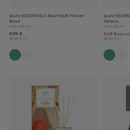
ipuro ESSENTIALS Raumduft Flower
ipuro ESSEN
Bowl
Athens
Pink, 100 ml
Grün, 50 ml
9,99 €
3,49 €
UVP 6,
99,90 € / l
69,80 € / l