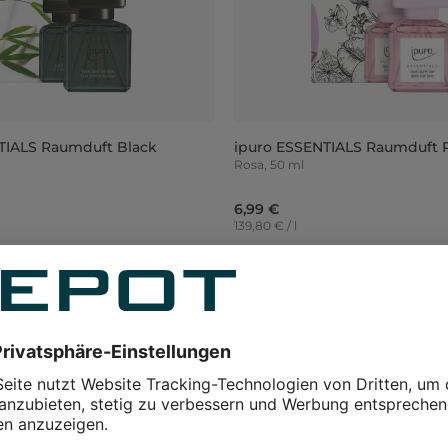
TIALS Raumduft Black
ipuro ESSENTIALS Raumduft 
Rosa, 50 ml
6,99 €
139,80 € / l