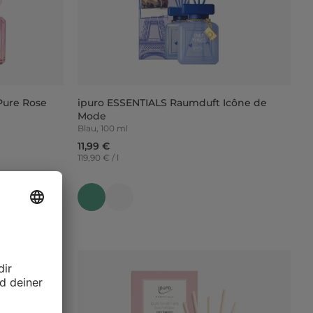
Pure Rose
ipuro ESSENTIALS Raumduft Icône de
Mode
Blau, 100 ml
11,99 €
119,90 € / l