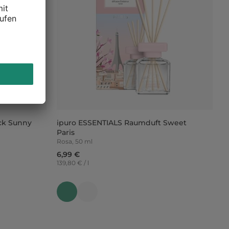
ck Sunny
ipuro ESSENTIALS Raumduft Sweet
Paris
Rosa, 50 ml
6,99 €
139,80 € / l