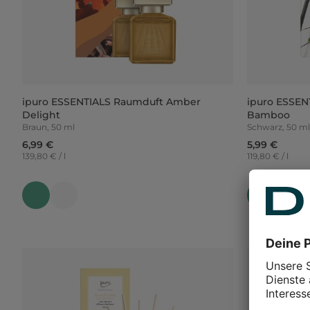
ipuro ESSENTIALS Raumduft Amber
ipuro ESSEN
Delight
Bamboo
Braun, 50 ml
Schwarz, 50 ml
6,99 €
5,99 €
139,80 € / l
119,80 € / l