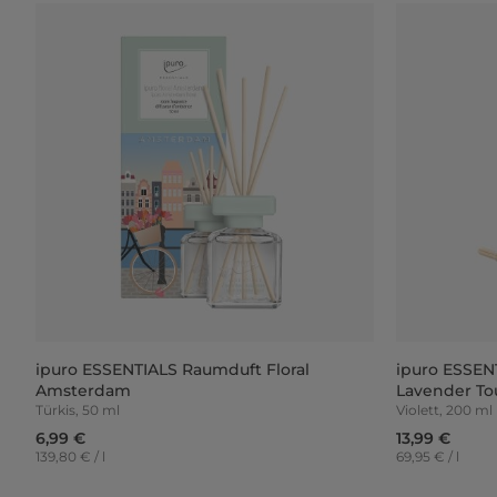
ipuro ESSENTIALS Raumduft Floral
ipuro ESSEN
Amsterdam
Lavender To
Türkis, 50 ml
Violett, 200 ml
6,99 €
13,99 €
139,80 € / l
69,95 € / l