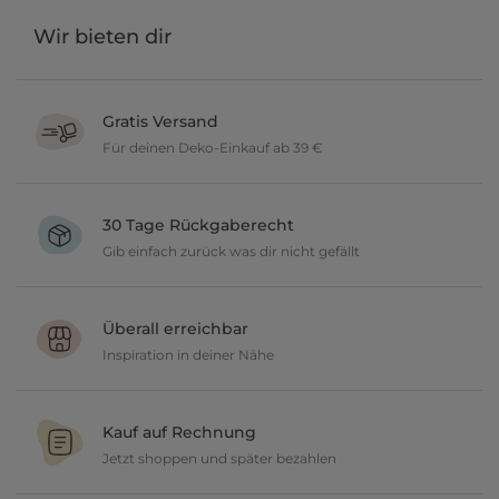
Wir bieten dir
Gratis Versand
Für deinen Deko-Einkauf ab 39 €
Verschönere dein zu Hause im Wert von über 39 € und wir
versenden deine neuen Lieblingsartikel gratis.
30 Tage Rückgaberecht
Gib einfach zurück was dir nicht gefällt
Du möchtest gerne deine Deko ausprobieren? Kein Problem, wir
geben dir 30 Tage Zeit etwas zurückzusenden.
Überall erreichbar
Inspiration in deiner Nähe
Ob in unseren 80 Filialen vor Ort oder online, entdecke tolle Deko
und lasse dich inspirieren.
Kauf auf Rechnung
Jetzt shoppen und später bezahlen