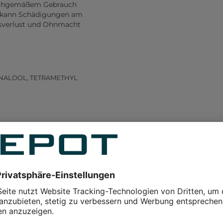
sachgemäßem Gebrauch
n kann Schädigungen am
nsverlust und Ohnmacht
LINALOOL, TETRAMETHYL