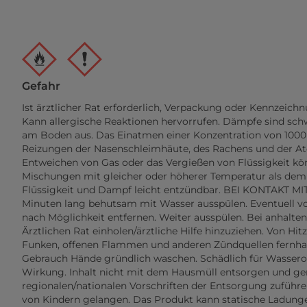
Gefahr
Ist ärztlicher Rat erforderlich, Verpackung oder Kennzeichn
Kann allergische Reaktionen hervorrufen. Dämpfe sind schwer
am Boden aus. Das Einatmen einer Konzentration von 100
Reizungen der Nasenschleimhäute, des Rachens und der A
Entweichen von Gas oder das Vergießen von Flüssigkeit kö
Mischungen mit gleicher oder höherer Temperatur als de
Flüssigkeit und Dampf leicht entzündbar. BEI KONTAKT M
Minuten lang behutsam mit Wasser ausspülen. Eventuell v
nach Möglichkeit entfernen. Weiter ausspülen. Bei anhalte
Ärztlichen Rat einholen/ärztliche Hilfe hinzuziehen. Von Hit
Funken, offenen Flammen und anderen Zündquellen fernhal
Gebrauch Hände gründlich waschen. Schädlich für Wassero
Wirkung. Inhalt nicht mit dem Hausmüll entsorgen und g
regionalen/nationalen Vorschriften der Entsorgung zuführen
von Kindern gelangen. Das Produkt kann statische Ladun