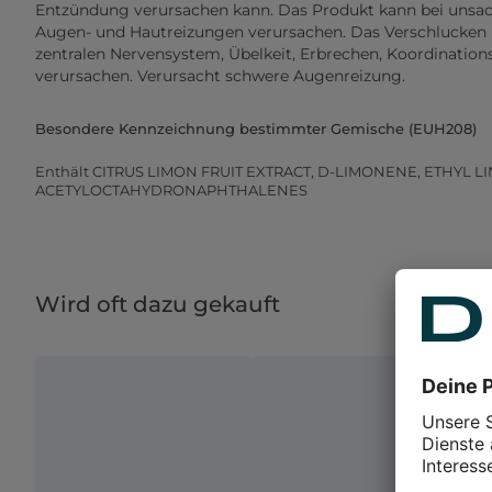
Entzündung verursachen kann. Das Produkt kann bei un
Augen- und Hautreizungen verursachen. Das Verschlucke
zentralen Nervensystem, Übelkeit, Erbrechen, Koordinatio
verursachen. Verursacht schwere Augenreizung.
Besondere Kennzeichnung bestimmter Gemische (EUH208)
Enthält CITRUS LIMON FRUIT EXTRACT, D-LIMONENE, ETHYL 
ACETYLOCTAHYDRONAPHTHALENES
Wird oft dazu gekauft