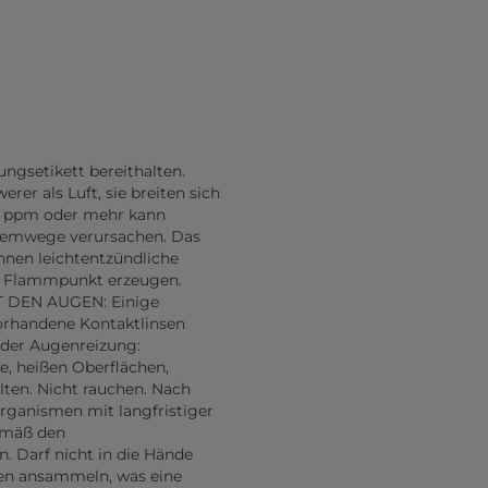
ungsetikett bereithalten.
er als Luft, sie breiten sich
0 ppm oder mehr kann
temwege verursachen. Das
nnen leichtentzündliche
m Flammpunkt erzeugen.
IT DEN AUGEN: Einige
orhandene Kontaktlinsen
nder Augenreizung:
ze, heißen Oberflächen,
ten. Nicht rauchen. Nach
rganismen mit langfristiger
emäß den
. Darf nicht in die Hände
gen ansammeln, was eine