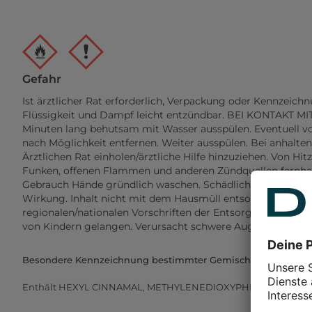
Gefahr
Ist ärztlicher Rat erforderlich, Verpackung oder Kennzeichn
Flüssigkeit und Dampf leicht entzündbar. BEI KONTAKT M
Minuten lang behutsam mit Wasser ausspülen. Eventuell v
nach Möglichkeit entfernen. Weiter ausspülen. Bei anhalte
Ärztlichen Rat einholen/ärztliche Hilfe hinzuziehen. Von Hit
Funken, offenen Flammen und anderen Zündquellen fernhal
Gebrauch Hände gründlich waschen. Schädlich für Wassero
Wirkung. Inhalt nicht mit dem Hausmüll entsorgen und g
regionalen/nationalen Vorschriften der Entsorgung zuführen
von Kindern gelangen. Verursacht schwere Augenreizung.
Besondere Kennzeichnung bestimmter Gemische (EUH208)
Enthält HEXYL CINNAMAL, METHYLENEDIOXYPHENYL METH