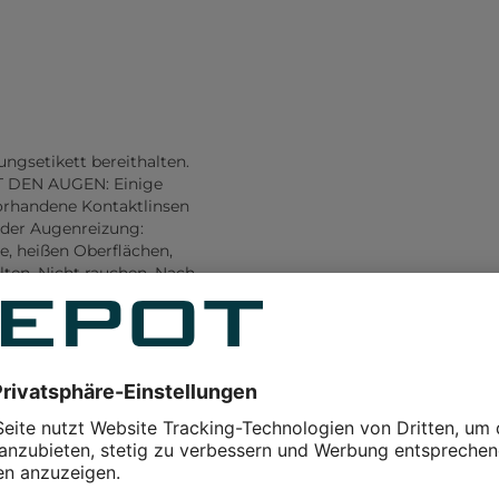
ungsetikett bereithalten.
IT DEN AUGEN: Einige
orhandene Kontaktlinsen
nder Augenreizung:
ze, heißen Oberflächen,
ten. Nicht rauchen. Nach
rganismen mit langfristiger
emäß den
. Darf nicht in die Hände
YLPROPANAL