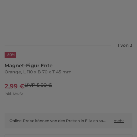
1 von 3
-50%
Magnet-Figur Ente
Orange, L 110 x B 70 x T 45 mm
UVP 5,99 €
2,99 €
inkl. MwSt
Online-Preise können von den Preisen in Filialen sowie Shop-in-Shop-Flächen abweichen.
mehr