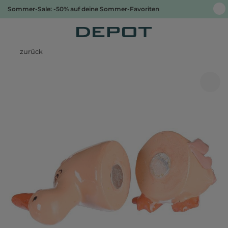
Sommer-Sale: -50% auf deine Sommer-Favoriten
zurück