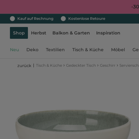
-3
Kauf auf Rechnung
Kostenlose Retoure
Shop
Herbst
Balkon & Garten
Inspiration
Neu
Deko
Textilien
Tisch & Küche
Möbel
Ge
›
›
›
Tisch & Küche
Gedeckter Tisch
Geschirr
Serviersch
zurück