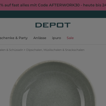
0% auf fast alles mit Code AFTERWORK30 - heute bis 2
schenke & Party
Anlässe
ipuro
Sale
›
alen & Schüsseln
Dipschalen, Müslischalen & Snackschalen