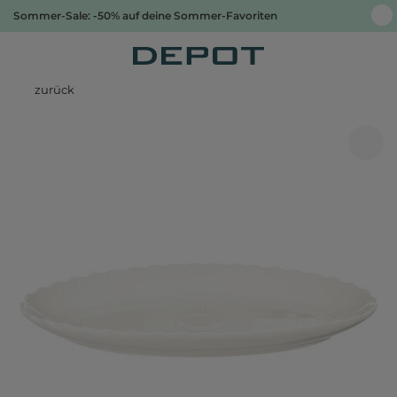
Sommer-Sale: -50% auf deine Sommer-Favoriten
zurück