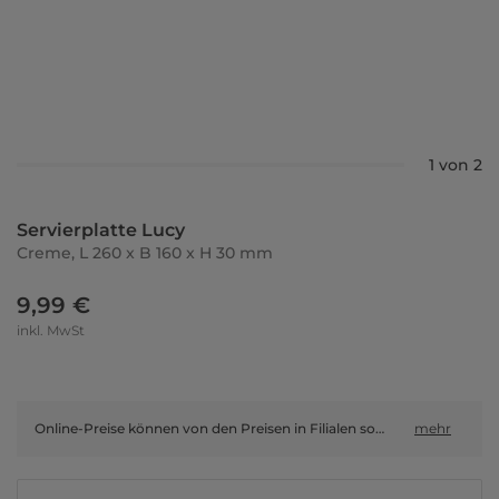
1 von 2
Servierplatte Lucy
Creme, L 260 x B 160 x H 30 mm
9,99 €
inkl. MwSt
Online-Preise können von den Preisen in Filialen sowie Shop-in-Shop-Flächen abweichen.
mehr