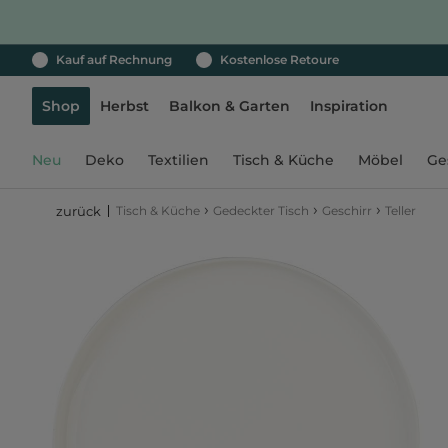
Kauf auf Rechnung
Kostenlose Retoure
Shop
Herbst
Balkon & Garten
Inspiration
Neu
Deko
Textilien
Tisch & Küche
Möbel
Ge
›
›
›
Tisch & Küche
Gedeckter Tisch
Geschirr
Teller
zurück