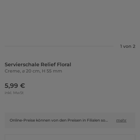
1 von 2
Servierschale Relief Floral
Creme, ⌀ 20 cm, H 55 mm
5,99 €
inkl. MwSt
Online-Preise können von den Preisen in Filialen sowie Shop-in-Shop-Flächen abweichen.
mehr