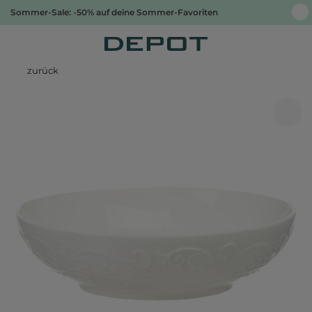
Sommer-Sale: -50% auf deine Sommer-Favoriten
zurück