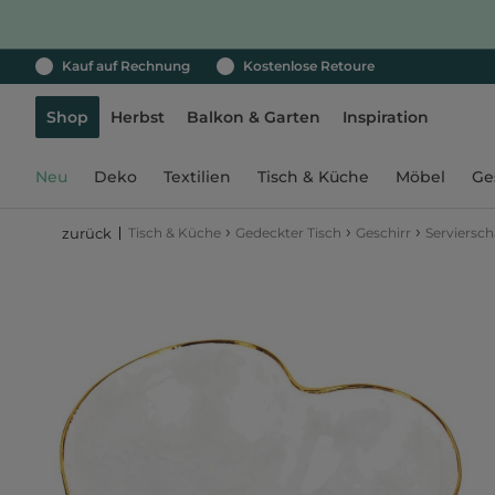
Kauf auf Rechnung
Kostenlose Retoure
Shop
Herbst
Balkon & Garten
Inspiration
Neu
Deko
Textilien
Tisch & Küche
Möbel
Ge
›
›
›
Tisch & Küche
Gedeckter Tisch
Geschirr
Serviersch
zurück