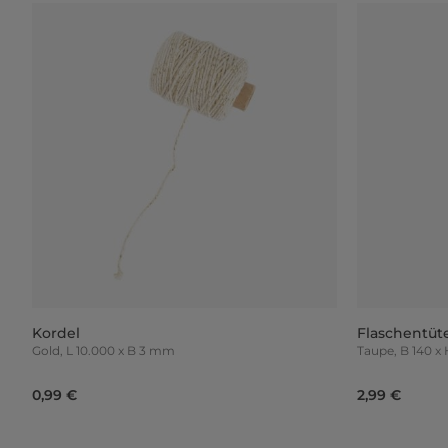
Kordel
Flaschentüt
Gold, L 10.000 x B 3 mm
Taupe, B 1
0,99 €
2,99 €