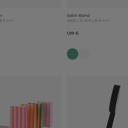
er
Satin-Band
0 x B 3 mm
Weiß, L 10.000 x B 15 mm
1,99 €