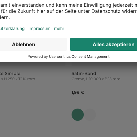
te Simple
Satin-Band
, B 200 x H 250 x T 110 mm
Creme, L 10.000 x B 15 mm
1,99 €