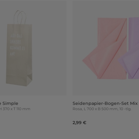
e Simple
Seidenpapier-Bogen-Set Mix
40 x H 370 x T 110 mm
Rosa, L 700 x B 500 mm, 10 -tlg.
2,99 €