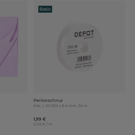
Basic
Perlonschnur
Klar, L 50.000 x B 4 mm, 50 m
1,99 €
0,04 € / m