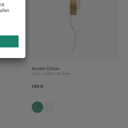
Kordel Glitzer
Gold, L 5.000 x B 1 mm
1,99 €