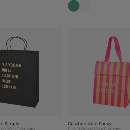
te Simple
Geschenktüte Fancy
, B 270 x H 350 x T 220 mm
Pink, B 190 x H 230 x T 140 mm