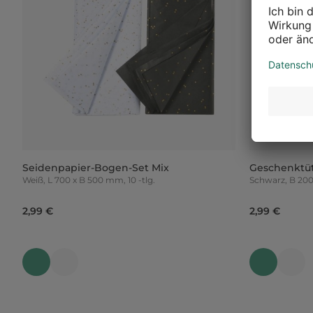
Seidenpapier-Bogen-Set Mix
Geschenktü
Weiß, L 700 x B 500 mm, 10 -tlg.
Schwarz
2,99 €
2,99 €