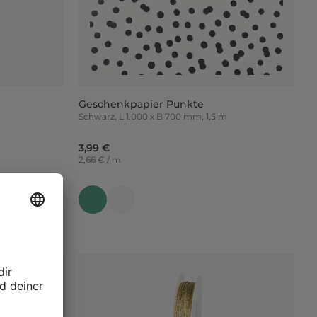
Geschenkpapier Punkte
Schwarz, L 1.000 x B 700 mm, 1,5 m
3,99 €
2,66 € / m