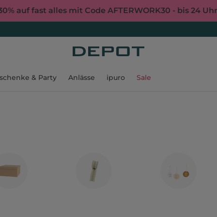
30% auf fast alles mit Code AFTERWORK30 - bis 24 Uh
schenke & Party
Anlässe
ipuro
Sale