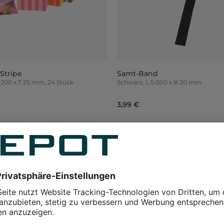
Stripe
Samt-Band
0 x H 200 x T 25 mm, 24 Stück
Schwarz, L 5.000 x B 20 mm
3,99 €