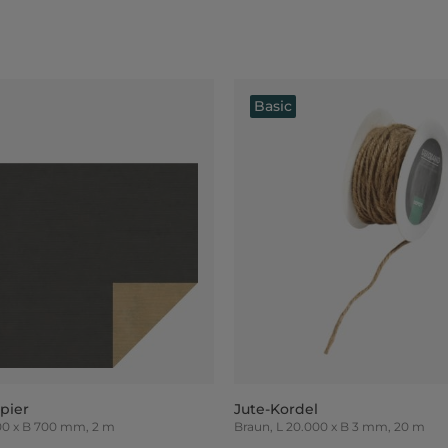
Basic
pier
Jute-Kordel
, L 2.000 x B 700 mm, 2 m
Braun, L 20.000 x B 3 mm, 20 m