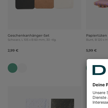
Geschenkanhänger-Set
Papiertüten 
Schwarz, L 105 x B 60 mm, 30 -tlg.
Bunt, B 12
2,99 €
5,99 €