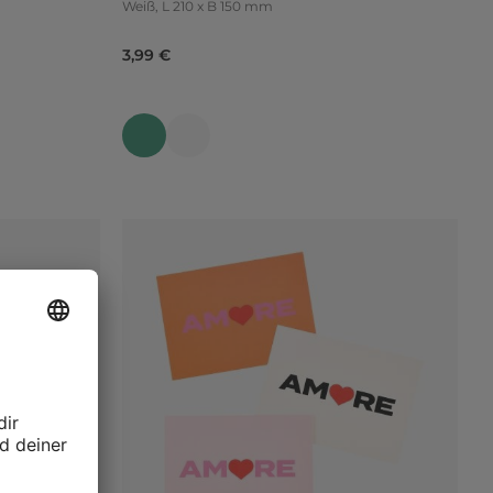
Weiß, L 210 x B 150 mm
3,99 €