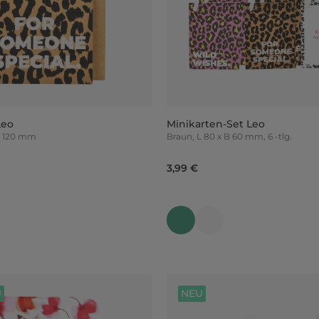
Leo
Minikarten-Set Leo
5 x B 120 mm
Braun, L 80 x B 60 mm, 6 -tlg.
3,99 €
U
NEU