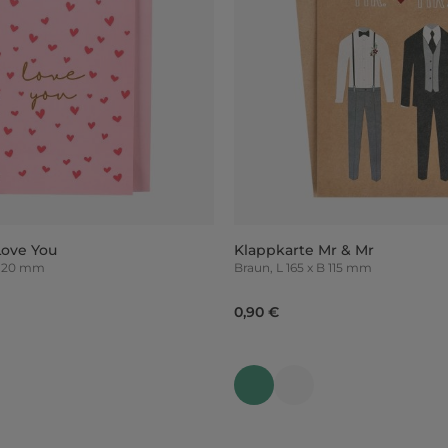
Love You
Klappkarte Mr & Mr
x B 120 mm
Braun, L 165 x B 115 mm
0,90 €