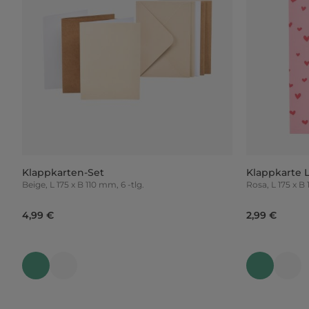
Klappkarten-Set
Klappkarte 
Beige, L 175 x B 110 mm, 6 -tlg.
Rosa, L 175 
4,99 €
2,99 €