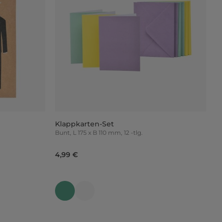
Klappkarten-Set
Bunt, L 175 x B 110 mm, 12 -tlg.
4,99 €