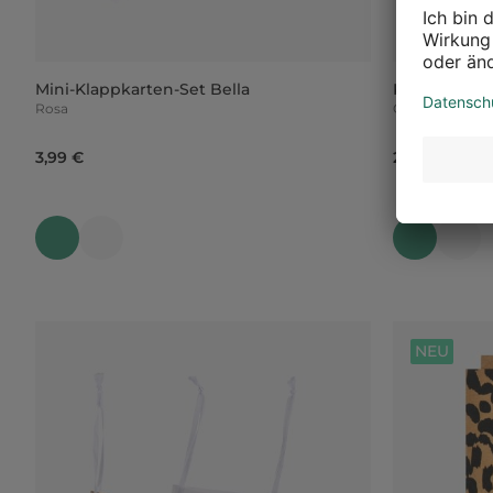
Mini-Klappkarten-Set Bella
Klappkarte 
Rosa
Grün, L 175 
3,99 €
2,99 €
NEU