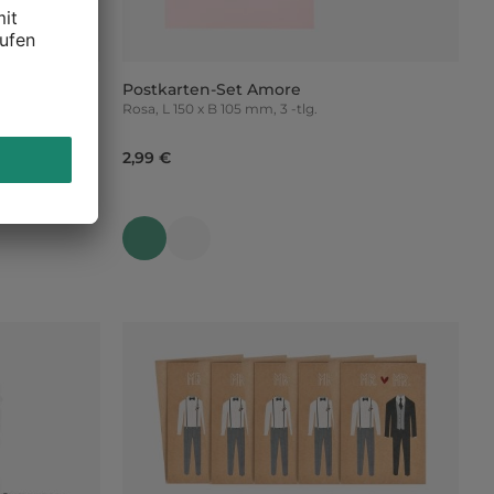
Postkarten-Set Amore
Rosa, L 150 x B 105 mm, 3 -tlg.
2,99 €