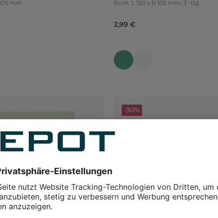
 x B 105 mm
Bunt, L 150 x B 105 mm, 3 -tlg.
2,99 €
-30%