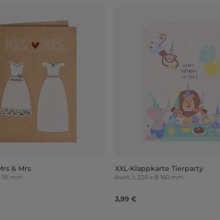
Mrs & Mrs
XXL-Klappkarte Tierparty
5 x B 115 mm
Bunt, L 220 x B 160 mm
3,99 €