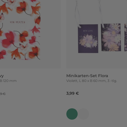
vy
Minikarten-Set Flora
 175 x B 120 mm
Violett, L 80 x B 60 mm, 3 -tlg.
3,99 €
9 €