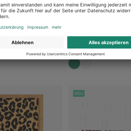
Greets
Postkarten-Set Bella
x B 120 mm
Orange, L 150 x B 105 mm, 3 -tlg.
2,09 €
UVP 2,99 €
NEU