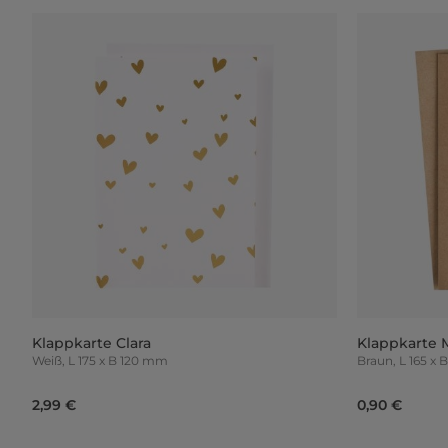
Klappkarte Clara
Klappkarte 
Weiß, L 175 x B 120 mm
Braun, L 16
2,99 €
0,90 €