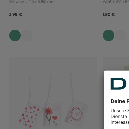
Schwarz, L 210 x B 150 mm
Weiß, L 210
3,99 €
1,80 €