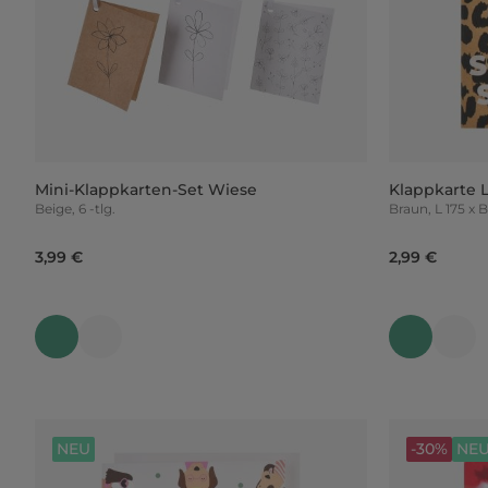
Mini-Klappkarten-Set Wiese
Klappkarte 
Beige, 6 -tlg.
Braun, L 17
3,99 €
2,99 €
NEU
-30%
NE