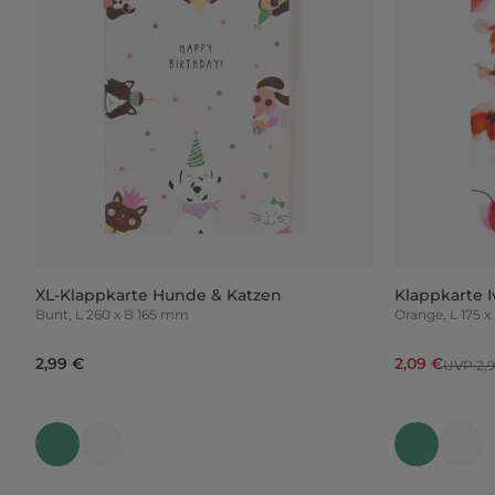
XL-Klappkarte Hunde & Katzen
Klappkarte I
Bunt, L 260 x B 165 mm
Orange, L
2,99 €
2,09 €
UVP 2,9