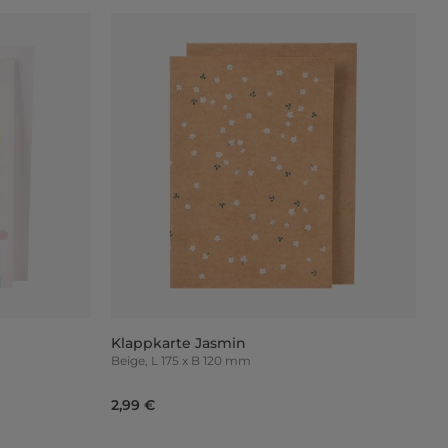
Klappkarte Jasmin
Beige, L 175 x B 120 mm
2,99 €