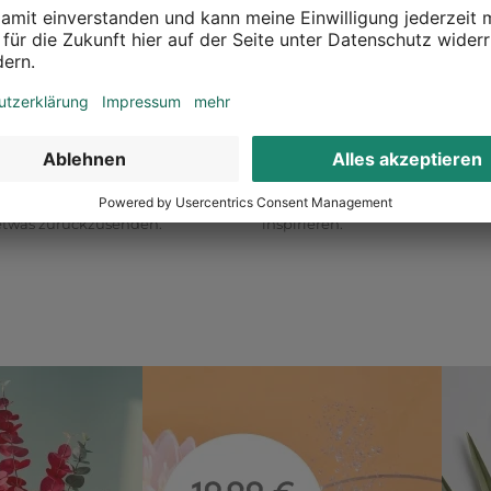
ckgaberecht
Überall erreichbar
zurück was dir nicht gefällt
Inspiration in deiner Nähe
gerne deine Deko
Ob in unseren 80 Filialen vor Or
? Kein Problem, wir geben dir
entdecke tolle Deko und lasse d
 etwas zurückzusenden.
inspirieren.