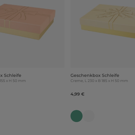
 Schleife
Geschenkbox Schleife
 x B 155 x H 50 mm
Creme, L 230 x B 185 x H 50 mm
4,99 €