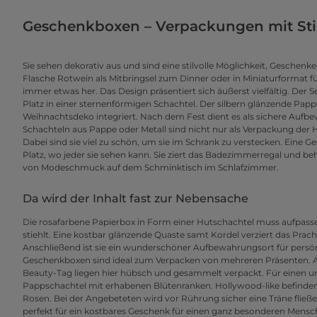
Geschenkboxen – Verpackungen mit Sti
Sie sehen dekorativ aus und sind eine stilvolle Möglichkeit, Geschenk
Flasche Rotwein als Mitbringsel zum Dinner oder in Miniaturformat
immer etwas her. Das Design präsentiert sich äußerst vielfältig. Der 
Platz in einer sternenförmigen Schachtel. Der silbern glänzende Pap
Weihnachtsdeko integriert. Nach dem Fest dient es als sichere Aufb
Schachteln aus Pappe oder Metall sind nicht nur als Verpackung der 
Dabei sind sie viel zu schön, um sie im Schrank zu verstecken. Eine
Platz, wo jeder sie sehen kann. Sie ziert das Badezimmerregal und 
von Modeschmuck auf dem Schminktisch im Schlafzimmer.
Da wird der Inhalt fast zur Nebensache
Die rosafarbene Papierbox in Form einer Hutschachtel muss aufpasse
stiehlt. Eine kostbar glänzende Quaste samt Kordel verziert das Pra
Anschließend ist sie ein wunderschöner Aufbewahrungsort für persönl
Geschenkboxen sind ideal zum Verpacken von mehreren Präsenten. 
Beauty-Tag liegen hier hübsch und gesammelt verpackt. Für einen 
Pappschachtel mit erhabenen Blütenranken. Hollywood-like befinden si
Rosen. Bei der Angebeteten wird vor Rührung sicher eine Träne fließ
perfekt für ein kostbares Geschenk für einen ganz besonderen Men