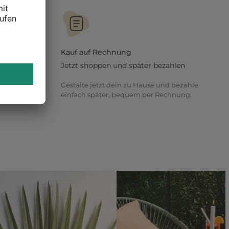
Kauf auf Rechnung
Jetzt shoppen und später bezahlen
t oder online,
Gestalte jetzt dein zu Hause und bezahle
ich
einfach später, bequem per Rechnung.