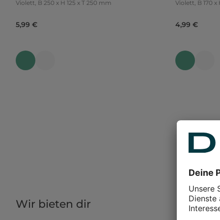
Violett, B 250 x H 125 x T 250 mm
Violett, B
5,99 €
4,99 €
Wir bieten dir