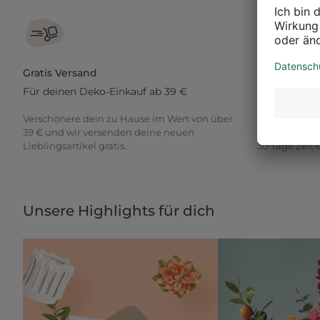
Gratis Versand
30 Tage Rü
Für deinen Deko-Einkauf ab 39 €
Gib einfach 
Verschönere dein zu Hause im Wert von über
Du möchtest 
39 € und wir versenden deine neuen
ausprobieren
Lieblingsartikel gratis.
30 Tage Zeit
Unsere Highlights für dich