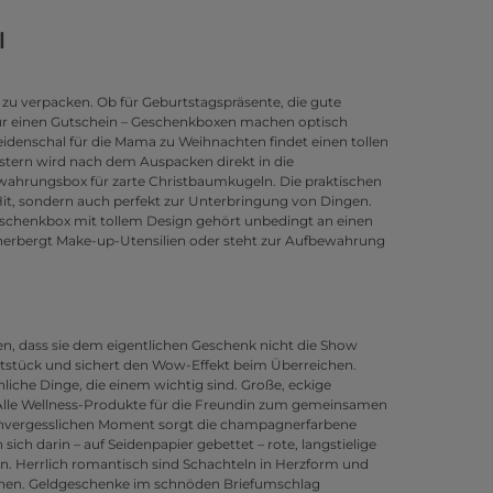
l
e zu verpacken. Ob für Geburtstagspräsente, die gute
 für einen Gutschein – Geschenkboxen machen optisch
Seidenschal für die Mama zu Weihnachten findet einen tollen
pstern wird nach dem Auspacken direkt in die
ewahrungsbox für zarte Christbaumkugeln. Die praktischen
Hit, sondern auch perfekt zur Unterbringung von Dingen.
 Geschenkbox mit tollem Design gehört unbedingt an einen
beherbergt Make-up-Utensilien oder steht zur Aufbewahrung
n, dass sie dem eigentlichen Geschenk nicht die Show
chtstück und sichert den Wow-Effekt beim Überreichen.
iche Dinge, die einem wichtig sind. Große, eckige
Alle Wellness-Produkte für die Freundin zum gemeinsamen
unvergesslichen Moment sorgt die champagnerfarbene
ch darin – auf Seidenpapier gebettet – rote, langstielige
en. Herrlich romantisch sind Schachteln in Herzform und
schen. Geldgeschenke im schnöden Briefumschlag