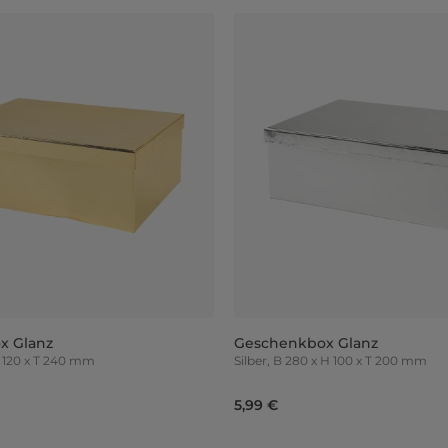
x Glanz
Geschenkbox Glanz
 x H 120 x T 240 mm
Silber, B 280 x H 100 x T 200 mm
5,99 €