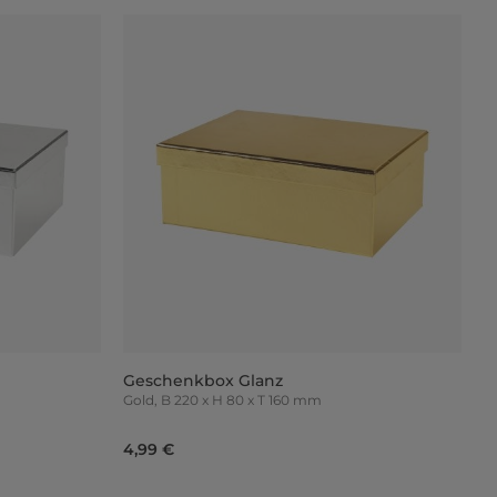
Geschenkbox Glanz
Gold, B 220 x H 80 x T 160 mm
4,99 €